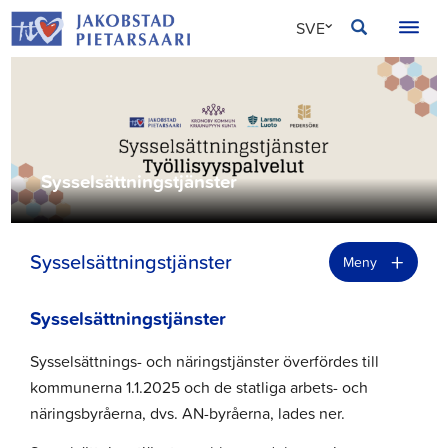
Hoppa
JAKOBSTAD
SVE
till
innehållet
FIN
ENG
Sysselsättningstjänster
+
Sysselsättningstjänster
Meny
Sysselsättningstjänster
Sysselsättnings- och näringstjänster överfördes till
kommunerna 1.1.2025 och de statliga arbets- och
näringsbyråerna, dvs. AN-byråerna, lades ner.