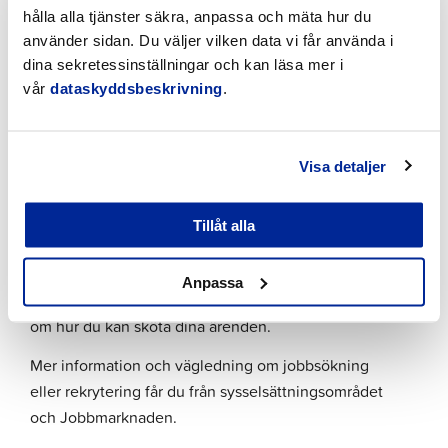
Fraktman
, fornamn.efternamn@jakobstad.fi,
hålla alla tjänster säkra, anpassa och mäta hur du
tel. +358 44 785 1105
använder sidan. Du väljer vilken data vi får använda i
dina sekretessinställningar och kan läsa mer i
Jobbmarknaden
vår
dataskyddsbeskrivning
.
För att kunna söka arbete eller rekrytera arbetstagare
ska du logga in på
Jobbmarknaden
, som fungerar
Visa detaljer
som en mötesplats för jobb och jobbsökande. På
Jobbmarknaden hittar du information om arbetslivet,
tjänster och lediga jobb. När du loggar in på
Tillåt alla
Jobbmarknaden kan du till exempel skapa en
jobbsökarprofil eller en platsannons. På
Anpassa
Jobbmarknaden hittar du också utförliga anvisningar
om hur du kan sköta dina ärenden.
Mer information och vägledning om jobbsökning
eller rekrytering får du från sysselsättningsområdet
och Jobbmarknaden.