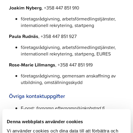
Joakim Nyberg
, +358 447 851 910
företagsrådgivning, arbetsförmedlingstjänster,
internationell rekrytering, startpeng
Paula Rudnäs
, +358 447 851 927
företagsrådgivning, arbetsförmedlingstjänster,
internationell rekrytering, startpeng, EURES
Rose-Marie Lillmangs
, +358 447 851 919
företagsrådgivning, gemensam anskaffning av
utbildning, omställningsskydd
Övriga kontaktuppgifter
E-post:
fornamn.efternamn@jakobstad.fi
Registratur:
sysselsattningstjanster@jakobstad.fi
Denna webbplats använder cookies
Sysselsättnings- och näringsdirektör
Pia
Vi använder cookies och dina data till att förbättra och