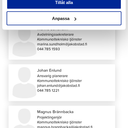
Tillåt alla
Kommunaltekniska avdelning
Anpassa
Marina Sundholm
Avdelningssekreterare
Kommunaltekniska tjänster
marina.sundholm@jakobstad.fi
044 785 1593
Johan Enlund
Ansvarig planerare
Kommunaltekniska tjänster
johan.enlund@jakobstad.fi
044 785 1221
Magnus Brännbacka
Projektingenjör
Kommunaltekniska tjänster
magnus.brannbacka@jakobstad.fi