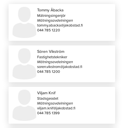
Tommy Åbacka
Mätningsingenjör
Mätningsavdelningen
tommy.abacka@jakobstad.fi
044 785 1220
Sören Vikström
Fastighetstekniker
Mätningsavdelningen
soren.vikstrom@jakobstad.fi
044 785 1200
Viljam Knif
Stadsgeodet
Mätningsavdelningen
viljam.knif@jakobstad.fi
044 785 1399