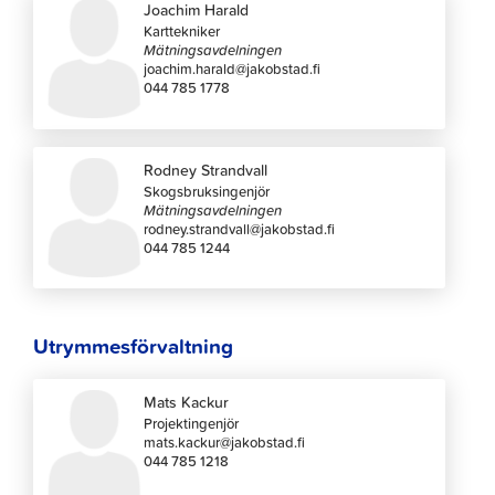
Joachim Harald
Karttekniker
Mätningsavdelningen
joachim.harald@jakobstad.fi
044 785 1778
Rodney Strandvall
Skogsbruksingenjör
Mätningsavdelningen
rodney.strandvall@jakobstad.fi
044 785 1244
Utrymmesförvaltning
Mats Kackur
Projektingenjör
mats.kackur@jakobstad.fi
044 785 1218