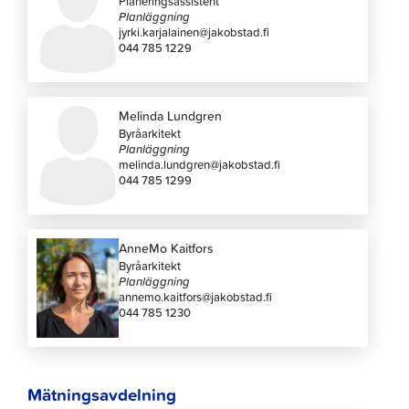
Planeringsassistent
Planläggning
jyrki.karjalainen@jakobstad.fi
044 785 1229
Melinda Lundgren
Byråarkitekt
Planläggning
melinda.lundgren@jakobstad.fi
044 785 1299
AnneMo Kaitfors
Byråarkitekt
Planläggning
annemo.kaitfors@jakobstad.fi
044 785 1230
Mätningsavdelning