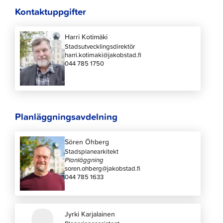
Kontaktuppgifter
Harri Kotimäki
Stadsutvecklingsdirektör
harri.kotimaki@jakobstad.fi
044 785 1750
Planläggningsavdelning
Sören Öhberg
Stadsplanearkitekt
Planläggning
soren.ohberg@jakobstad.fi
044 785 1633
Jyrki Karjalainen