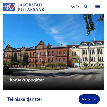
Hoppa
JAKOBSTAD
SVE
till
innehållet
FIN
ENG
Kontaktuppgifter
+
Tekniska tjänster
Meny