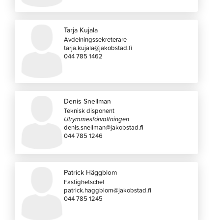
Tarja Kujala
Avdelningssekreterare
tarja.kujala@jakobstad.fi
044 785 1462
Denis Snellman
Teknisk disponent
Utrymmesförvaltningen
denis.snellman@jakobstad.fi
044 785 1246
Patrick Häggblom
Fastighetschef
patrick.haggblom@jakobstad.fi
044 785 1245