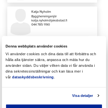
Katja Nyholm
Byggherreingenjör
katja.nyholm@jakobstad.fi
044 785 1190
Denna webbplats använder cookies
Gustav Simons
Byråarkitekt
Vi använder cookies och dina data till att förbättra och
gustav.simons@jakobstad.fi
044 785 1365
hålla alla tjänster säkra, anpassa och mäta hur du
använder sidan. Du väljer vilken data vi får använda i
dina sekretessinställningar och kan läsa mer i
vår
dataskyddsbeskrivning
.
Maria Kivilompolo
Kanslist
maria.kivilompolo@jakobstad.fi
044 785 1295
Visa detaljer