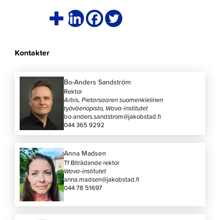
Kontakter
Bo-Anders Sandström
Rektor
Arbis, Pietarsaaren suomenkielinen
työväenopisto, Wava-institutet
bo-anders.sandstrom@jakobstad.fi
044 365 9292
Anna Madsen
Tf Biträdande rektor
Wava-institutet
anna.madsen@jakobstad.fi
044 78 51697