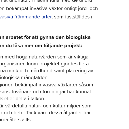
 bekämpat invasiva växter enligt jord- och
vasiva främmande arter
, som fastställdes i
n arbetet för att gynna den biologiska
an du läsa mer om följande projekt:
n med höga naturvärden som är viktiga
organismer. Inom projektet gjordes flera
terna mink och mårdhund samt placering av
 biologiska mångfalden.
onen bekämpat invasiva växtarter såsom
resros. Invånare och föreningar har kunnat
ller delta i talkon.
är värdefulla natur- och kulturmiljöer som
er och bete. Tack vare dessa åtgärder har
na återställts.