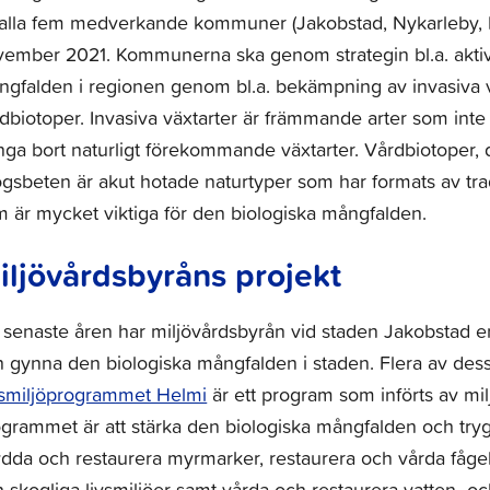
 alla fem medverkande kommuner (Jakobstad, Nykarleby, 
ember 2021. Kommunerna ska genom strategin bl.a. aktivt 
gfalden i regionen genom bl.a. bekämpning av invasiva v
dbiotoper. Invasiva växtarter är främmande arter som inte
nga bort naturligt förekommande växtarter. Vårdbiotoper, 
gsbeten är akut hotade naturtyper som har formats av tradi
 är mycket viktiga för den biologiska mångfalden.
iljövårdsbyråns projekt
senaste åren har miljövårdsbyrån vid staden Jakobstad enga
 gynna den biologiska mångfalden i staden. Flera av dessa
vsmiljöprogrammet Helmi
är ett program som införts av mil
grammet är att stärka den biologiska mångfalden och tryg
dda och restaurera myrmarker, restaurera och vårda fågel
 skogliga livsmiljöer samt vårda och restaurera vatten- 