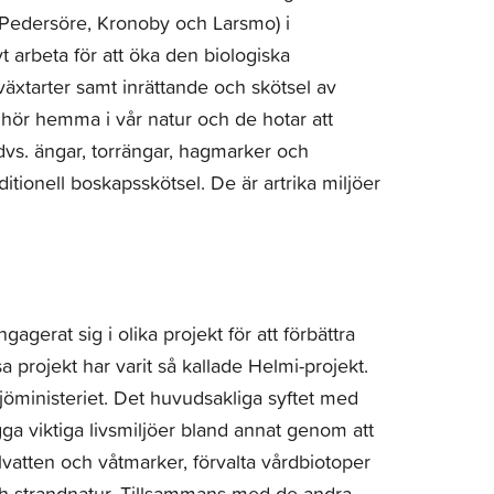
Pedersöre, Kronoby och Larsmo) i
arbeta för att öka den biologiska
äxtarter samt inrättande och skötsel av
 hör hemma i vår natur och de hotar att
dvs. ängar, torrängar, hagmarker och
tionell boskapsskötsel. De är artrika miljöer
gerat sig i olika projekt för att förbättra
 projekt har varit så kallade Helmi-projekt.
jöministeriet. Det huvudsakliga syftet med
ga viktiga livsmiljöer bland annat genom att
vatten och våtmarker, förvalta vårdbiotoper
och strandnatur. Tillsammans med de andra