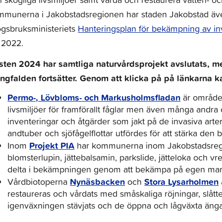
munerna i Jakobstadsregionen har staden Jakobstad även
ogsbruksministeriets
Hanteringsplan för bekämpning av in
i 2022.
sten 2024 har samtliga naturvårdsprojekt avslutats, me
ngfalden fortsätter. Genom att klicka på på länkarna k
Permo-, Lövbloms- och Markusholmsfladan
är område
livsmiljöer för framförallt fåglar men även många andra 
inventeringar och åtgärder som jakt på de invasiva ar
andtuber och sjöfågelflottar utfördes för att stärka den
Projekt PIA
Inom
har kommunerna inom Jakobstadsregi
blomsterlupin, jättebalsamin, parkslide, jätteloka och v
delta i bekämpningen genom att bekämpa på egen mark e
Nynäsbacken
Stora Lysarholmen
Vårdbiotoperna
och
restaureras och vårdats med småskaliga röjningar, slått
igenväxningen stävjats och de öppna och lågväxta ängar