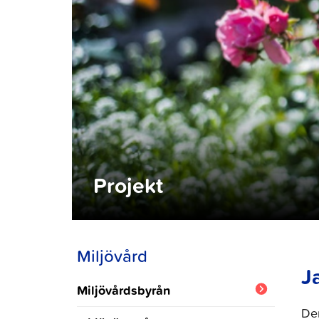
Projekt
Miljövård
J
Miljövårdsbyrån
De
Aktuellt