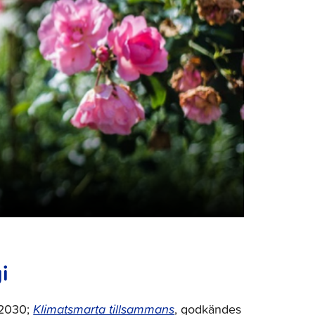
i
–2030;
Klimatsmart
a tillsammans
, godkändes