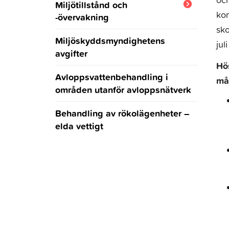
Miljötillstånd och
kom
-övervakning
Instruktioner för
bekämpning
sk
Blanketter,
Miljöskyddsmyndighetens
jul
tillståndsansökningar och
PIA-Projekt Invasiva Arter
avgifter
anmälningar
2022-2024
Hö
Avloppsvattenbehandling i
må
områden utanför avloppsnätverk
Behandling av rökolägenheter –
elda vettigt