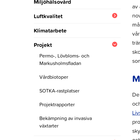
Miljöhälsovård
av
nov
Luftkvalitet
mån
Luftkvalitetens årsrapporter
Klimatarbete
vår
Luftkvaliteten i realtid
trä
Projekt
sko
Bioindikatoruppföljningen av
Permo-, Lövbloms- och
som
luftkvaliteten
Markusholmsfladan
M
Vårdbiotoper
Nynäsbackens
SOTKA-rastplatser
De 
ängsområde
och
Projektrapporter
Stora Lysarholmen
Li
Bekämpning av invasiva
pro
växtarter
sky
Talko
och