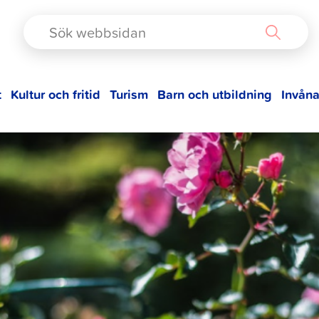
TAD
t
Kultur och fritid
Turism
Barn och utbildning
Invåna