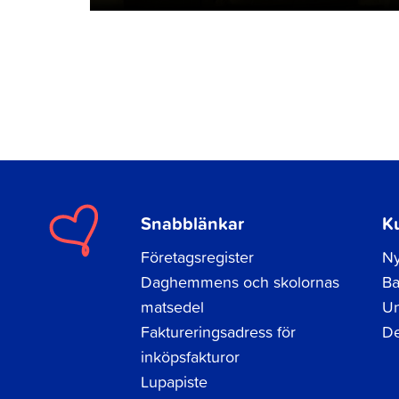
Snabblänkar
K
Företagsregister
Ny
Daghemmens och skolornas
Ba
matsedel
Un
Faktureringsadress för
De
inköpsfakturor
Lupapiste