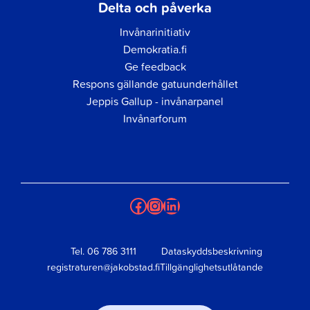
Delta och påverka
Invånarinitiativ
Demokratia.fi
Ge feedback
Respons gällande gatuunderhållet
Jeppis Gallup - invånarpanel
Invånarforum
Facebook
Instagram
LinkedIn
Tel.
06 786 3111
Dataskyddsbeskrivning
registraturen@jakobstad.fi
Tillgänglighetsutlåtande