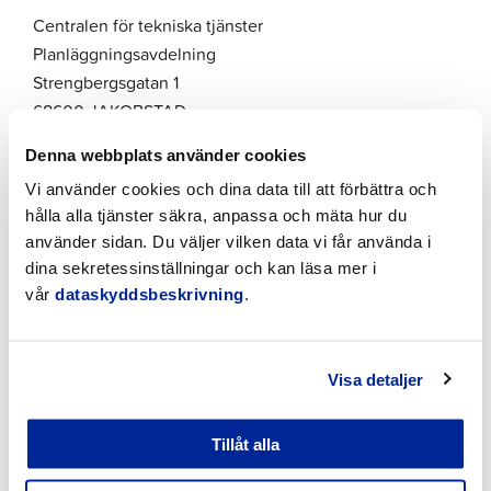
Centralen för tekniska tjänster
Planläggningsavdelning
Strengbergsgatan 1
68600 JAKOBSTAD
Denna webbplats använder cookies
Vi använder cookies och dina data till att förbättra och
hålla alla tjänster säkra, anpassa och mäta hur du
Kontakta oss
använder sidan. Du väljer vilken data vi får använda i
dina sekretessinställningar och kan läsa mer i
Sören Öhberg
vår
dataskyddsbeskrivning
.
Stadsplanearkitekt
Planläggning
soren.ohberg@jakobstad.fi
044 785 1633
Visa detaljer
AnneMo Kaitfors
Tillåt alla
Byråarkitekt
Planläggning