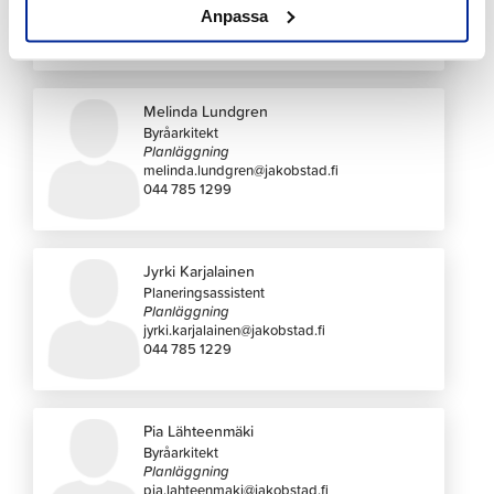
annemo.kaitfors@jakobstad.fi
Anpassa
044 785 1230
Melinda Lundgren
Byråarkitekt
Planläggning
melinda.lundgren@jakobstad.fi
044 785 1299
Jyrki Karjalainen
Planeringsassistent
Planläggning
jyrki.karjalainen@jakobstad.fi
044 785 1229
Pia Lähteenmäki
Byråarkitekt
Planläggning
pia.lahteenmaki@jakobstad.fi