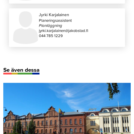
Jyrki Karjalainen
Planeringsassistent
Planläggning
jyrki.karjalainen@jakobstad.fi
044 785 1229
Se även dessa