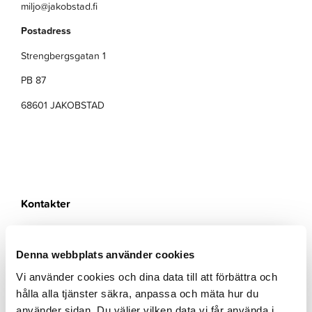
miljo@jakobstad.fi
Postadress
Strengbergsgatan 1
PB 87
68601 JAKOBSTAD
Kontakter
Sofia Zittra-Bärsund
Denna webbplats använder cookies
Miljövårdschef
Miljövårdsbyrån
Vi använder cookies och dina data till att förbättra och
sofia.zittra-barsund@jakobstad.fi
hålla alla tjänster säkra, anpassa och mäta hur du
044 785 1678
använder sidan. Du väljer vilken data vi får använda i