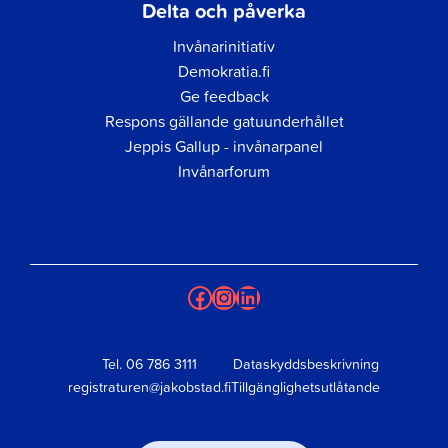
Delta och påverka
Invånarinitiativ
Demokratia.fi
Ge feedback
Respons gällande gatuunderhållet
Jeppis Gallup - invånarpanel
Invånarforum
Facebook
Instagram
LinkedIn
Tel.
06 786 3111
Dataskyddsbeskrivning
registraturen@jakobstad.fi
Tillgänglighetsutlåtande