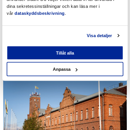
dina sekretessinställningar och kan läsa mer i
vår
dataskyddsbeskrivning
.
Outi Fränti
Miljöinspektör
Miljövårdsbyrån
outi.franti@pietarsaari.fi
044 785 1648
Visa detaljer
Tillåt alla
Se även dessa
Anpassa