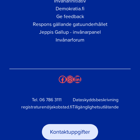
Invånarinitiativ
Demokratia.fi
Ge feedback
Respons gällande gatuunderhållet
Jeppis Gallup - invånarpanel
Invånarforum
Facebook
Instagram
LinkedIn
Tel.
06 786 3111
Dataskyddsbeskrivning
registraturen@jakobstad.fi
Tillgänglighetsutlåtande
Kontaktuppgifter