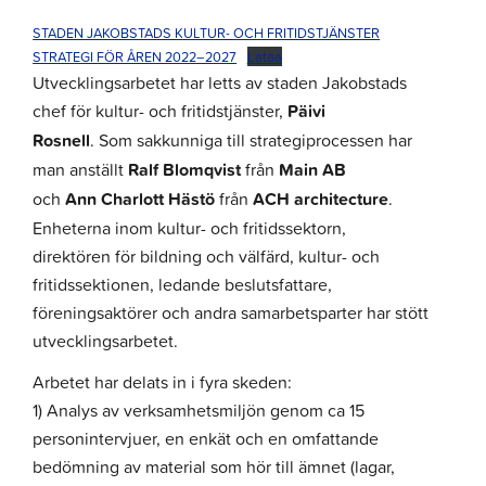
STADEN JAKOBSTADS KULTUR- OCH FRITIDSTJÄNSTER
STRATEGI FÖR ÅREN 2022–2027
Lataa
Utvecklingsarbetet har letts av staden Jakobstads
chef för kultur- och fritidstjänster,
Päivi
Rosnell
. Som sakkunniga till strategiprocessen har
man anställt
Ralf Blomqvist
från
Main AB
och
Ann Charlott Hästö
från
ACH architecture
.
Enheterna inom kultur- och fritidssektorn,
direktören för bildning och välfärd, kultur- och
fritidssektionen, ledande beslutsfattare,
föreningsaktörer och andra samarbetsparter har stött
utvecklingsarbetet.
Arbetet har delats in i fyra skeden:
1) Analys av verksamhetsmiljön genom ca 15
personintervjuer, en enkät och en omfattande
bedömning av material som hör till ämnet (lagar,