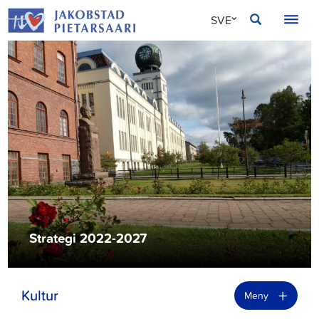
Hoppa
JAKOBSTAD
SVE
till
innehållet
FIN
ENG
Strategi 2022-2027
+
Kultur
Meny