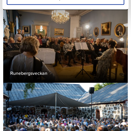
Kulturpärla
Runebergsveckan