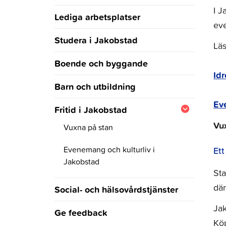
I J
Lediga arbetsplatser
eve
Studera i Jakobstad
Läs
Boende och byggande
Idr
Barn och utbildning
Ev
Fritid i Jakobstad
Vu
Vuxna på stan
Ett
Evenemang och kulturliv i
Jakobstad
Sta
där
Social- och hälsovårdstjänster
Jak
Ge feedback
Kö