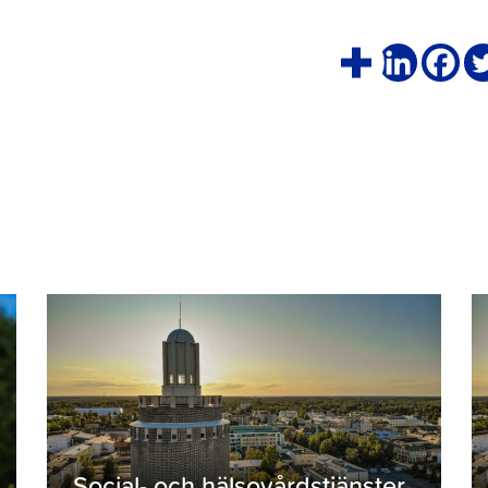
Social- och hälsovårdstjänster