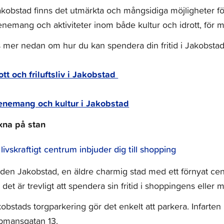
akobstad finns det utmärkta och mångsidiga möjligheter för
nemang och aktiviteter inom både kultur och idrott, för män
 mer nedan om hur du kan spendera din fritid i Jakobstad
ott och friluftsliv i Jakobstad
enemang och kultur i Jakobstad
xna på stan
 livskraftigt centrum inbjuder dig till shopping
den Jakobstad, en äldre charmig stad med ett förnyat cent
 det är trevligt att spendera sin fritid i shoppingens eller
obstads torgparkering gör det enkelt att parkera. Infarten 
pmansgatan 13.