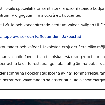
, lokala specialaffärer samt stora landsomfattande kedjor
trum. Vid gågatan finns också ett köpcenter.
t livfulla och koncentrerade centrum valdes nyligen till Fin
akupplevelser och kaffestunder i Jakobstad
tauranger och kaféer i Jakobstad erbjuder flera olika möjli
kan välja din favorit bland etniska restauranger och lu
éer och à la carte-restauranger, utan att glömma pubar oc
der somrarna kopplar stadsborna av när sommarrestauran
a dörrar och välkomnar sina gäster att njuta av sommargl