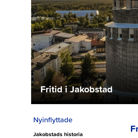
Fritid i Jakobstad
Nyinflyttade
F
Jakobstads historia