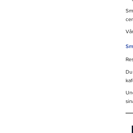
Små
cen
Vår
Sm
Res
Du 
kaf
Un
sin