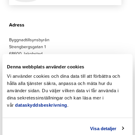
Adress
Byggnadtillsynsbyrån
Strengbergsgatan 1
68600 Jakobstad
Pb 41
Denna webbplats använder cookies
68601 Jakobstad
Vi använder cookies och dina data till att förbättra och
OBS! Byggnadstillsynsbyrån är stängd 6.7.2026 – 26.7.2026
hålla alla tjänster säkra, anpassa och mäta hur du
använder sidan. Du väljer vilken data vi får använda i
dina sekretessinställningar och kan läsa mer i
vår
dataskyddsbeskrivning
.
Se även dessa
Visa detaljer