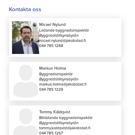
Kontakta oss
Micael Nylund
Ledande byggnadsinspektör
Byggnadstillsynsbyrån
micael.nylund@jakobstad.fi
044 785 1268
Markus Holma
Byggnadsinspektör
Byggnadstillsynsbyrån
markus.holma@jakobstad.fi
044 785 1226
Tommy Käldqvist
Biträdande byggnadsinspektör
Byggnadstillsynsbyrån
tommy.kaldqvist@jakobstad.fi
044 785 1267