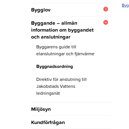
Byg
Beställning av slutsyn
Bygglov
Blanketter,
Byggande – allmän
tillståndsansökningar och
information om byggandet
anmälningar
och anslutningar
Trädfällningstillstånd
Byggarens guide till
elanslutningar och fjärrvärme
Beviljade lov och tillstånd
Byggnadsordning
Byggnadstillsynens avgifter
Direktiv för anslutning till
Jakobstads Vattens
ledningsnät
Miljösyn
Kundförfrågan