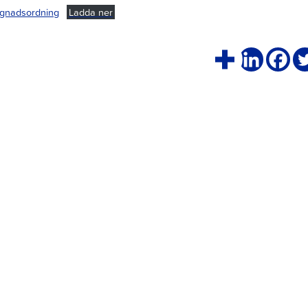
gnadsordning
Ladda ner