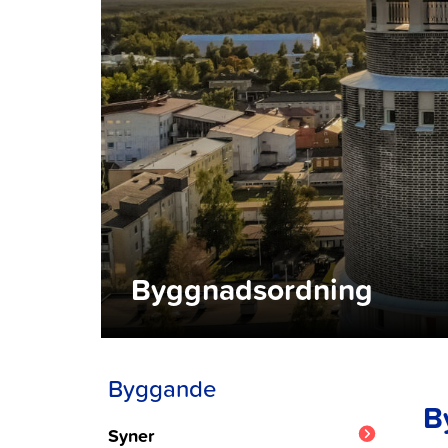
Byggnadsordning
Byggande
B
Syner