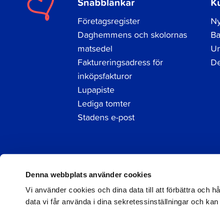
Snabblänkar
K
Företagsregister
Ny
Daghemmens och skolornas
Ba
matsedel
Un
Faktureringsadress för
De
inköpsfakturor
Lupapiste
Lediga tomter
Stadens e-post
Facebook
Instagram
LinkedIn
Denna webbplats använder cookies
Vi använder cookies och dina data till att förbättra och 
data vi får använda i dina sekretessinställningar och kan