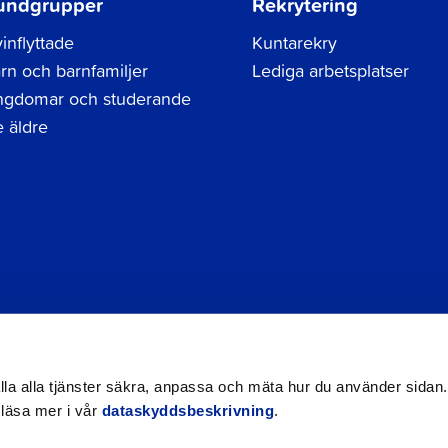
undgrupper
Rekrytering
inflyttade
Kuntarekry
rn och barnfamiljer
Lediga arbetsplatser
gdomar och studerande
 äldre
Tel.
06 786 3111
Dataskyddsbeskrivning
Kontak
registraturen@jakobstad.fi
Tillgänglighetsutlåtande
hålla alla tjänster säkra, anpassa och mäta hur du använder sidan.
 läsa mer i vår
dataskyddsbeskrivning
.