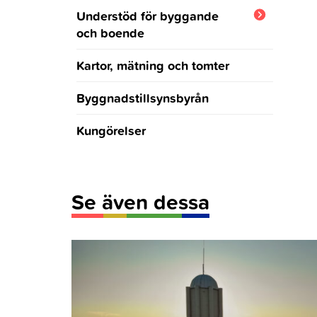
Understöd för byggande
och boende
Tillgänglighetsunderstöd
Kartor, mätning och tomter
Reparationsunderstöd för äldre
Byggnadstillsynsbyrån
och personer med
funktionsnedsättning
Kungörelser
Hissar
Se även dessa