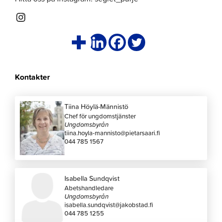
Instagram
Kontakter
Tiina Höylä-Männistö
Chef för ungdomstjänster
Ungdomsbyrån
tiina.hoyla-mannisto@pietarsaari.fi
044 785 1567
Isabella Sundqvist
Abetshandledare
Ungdomsbyrån
isabella.sundqvist@jakobstad.fi
044 785 1255