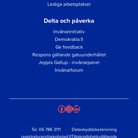
Lediga arbetsplatser
Delta och påverka
Invånarinitiativ
Demokratia.fi
Ge feedback
Respons gällande gatuunderhållet
Jeppis Gallup - invånarpanel
Invånarforum
Facebook
Instagram
LinkedIn
Tel.
06 786 3111
Dataskyddsbeskrivning
registraturen@jakobstad.fi
Tillgänglighetsutlåtande