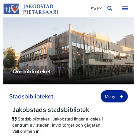
Hoppa
JAKOBSTAD
SVE
till
innehållet
FIN
ENG
Om biblioteket
+
Stadsbiblioteket
Meny