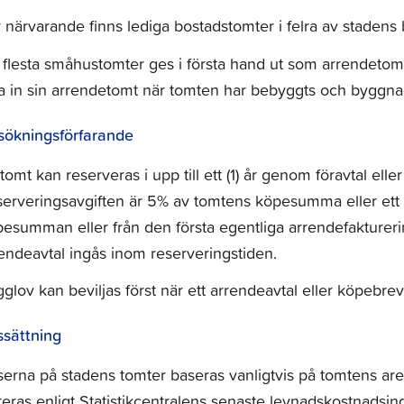
 närvarande finns lediga bostadstomter i felra av staden
flesta småhustomter ges i första hand ut som arrendetom
a in sin arrendetomt när tomten har bebyggts och byggna
sökningsförfarande
tomt kan reserveras i upp till ett (1) år genom föravtal ell
erveringsavgiften är 5% av tomtens köpesumma eller ett å
esumman eller från den första egentliga arrendefakturerin
endeavtal ingås inom reserveringstiden.
glov kan beviljas först när ett arrendeavtal eller köpebre
ssättning
serna på stadens tomter baseras vanligtvis på tomtens ar
teras enligt Statistikcentralens senaste levnadskostnadsin