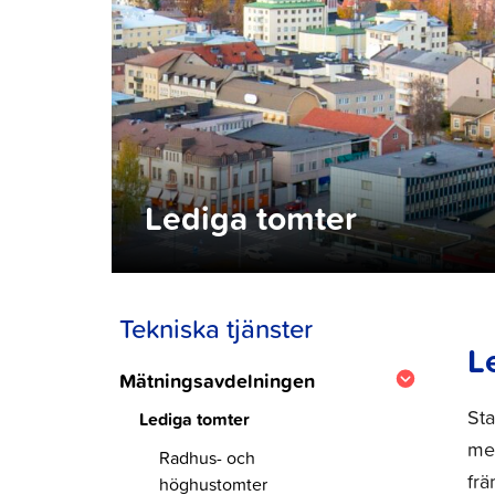
Lediga tomter
Tekniska tjänster
L
Mätningsavdelningen
Sta
Lediga tomter
med
Radhus- och
frä
höghustomter