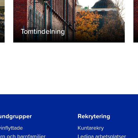
Tomtindelning
undgrupper
Rekrytering
inflyttade
Kuntarekry
rn och barnfamiljer
Lediga arbetsplatser