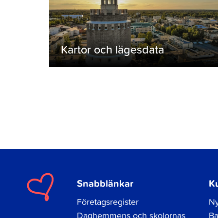
Kartor och lägesdata
Snabblänkar
K
Företagsregister
Ny
Daghemmens och skolornas
Ba