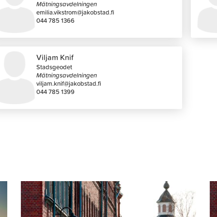
Mätningsavdelningen
emilia.vikstrom@jakobstad.fi
044 785 1366
Viljam Knif
Stadsgeodet
Mätningsavdelningen
viljam.knif@jakobstad.fi
044 785 1399