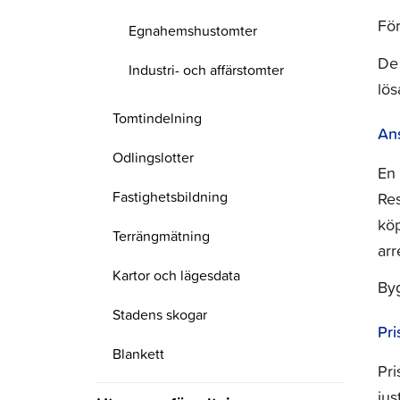
För
Egnahemshustomter
De 
Industri- och affärstomter
lös
Tomtindelning
An
Odlingslotter
En 
Fastighetsbildning
Res
köp
Terrängmätning
arr
Kartor och lägesdata
Byg
Stadens skogar
Pri
Blankett
Pri
Ansökningsblankett för
jus