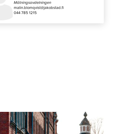
Mätningsavdelningen
malin.blomqvist@jakobstad.fi
044 785 1215