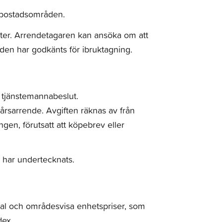
s bostadsområden.
ter. Arrendetagaren kan ansöka om att
den har godkänts för ibruktagning.
er tjänstemannabeslut.
rsarrende. Avgiften räknas av från
gen, förutsatt att köpebrev eller
v har undertecknats.
eal och områdesvisa enhetspriser, som
dex.