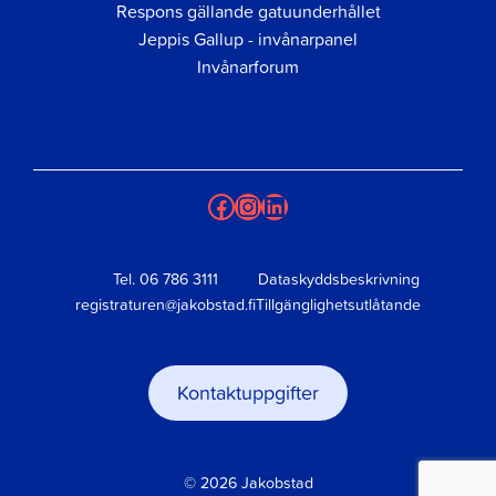
Respons gällande gatuunderhållet
Jeppis Gallup - invånarpanel
Invånarforum
Facebook
Instagram
LinkedIn
Tel.
06 786 3111
Dataskyddsbeskrivning
registraturen@jakobstad.fi
Tillgänglighetsutlåtande
Kontaktuppgifter
© 2026 Jakobstad