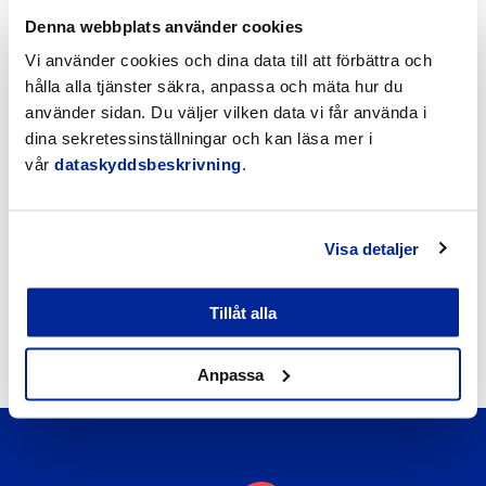
Denna webbplats använder cookies
Vi använder cookies och dina data till att förbättra och
15:00 Diskussion
hålla alla tjänster säkra, anpassa och mäta hur du
använder sidan. Du väljer vilken data vi får använda i
dina sekretessinställningar och kan läsa mer i
vår
dataskyddsbeskrivning
.
Visa detaljer
Tillåt alla
14:30 En interaktiv stadskärna / Jani Päivänen
Anpassa