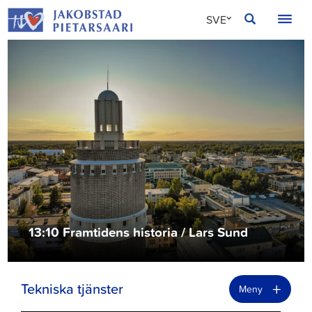
Hoppa
JAKOBSTAD
SVE
till
innehållet
FIN
ENG
13:10 Framtidens historia / Lars Sund
+
Tekniska tjänster
Meny