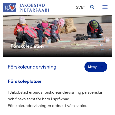
Hoppa
JAKOBSTAD
SVE
till
innehållet
FIN
ENG
Förskoleplatser
+
Förskoleundervisning
Meny
Förskoleplatser
I Jakobstad erbjuds förskoleundervisning på svenska
och finska samt för barn i språkbad.
Förskoleundervisningen ordnas i våra skolor.