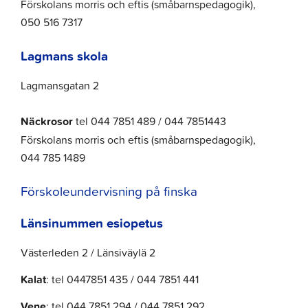
Förskolans morris och eftis (småbarnspedagogik),
050 516 7317
Lagmans skola
Lagmansgatan 2
Näckrosor
tel 044 7851 489 / 044 7851443
Förskolans morris och eftis (småbarnspedagogik),
044 785 1489
Förskoleundervisning på finska
Länsinummen esiopetus
Västerleden 2 / Länsiväylä 2
Kalat
: tel 0447851 435 / 044 7851 441
Vene
: tel 044 7851 294 / 044 7851 292