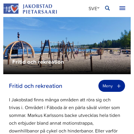
Hoppa
JAKOBSTAD
SVE
till
innehållet
FIN
ENG
Fritid och rekreation
+
Fritid och rekreation
Meny
I Jakobstad finns många områden att röra sig och
trivas i. Området i Fäboda är en pärla såväl vinter som
sommar. Markus Karlssons backe utvecklas hela tiden
och erbjuder bland annat motionstrappa,
downhillbanor på cykel och hinderbanor. Eller varför