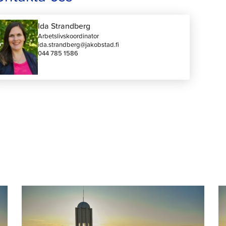
Ida Strandberg
Arbetslivskoordinator
ida.strandberg@jakobstad.fi
044 785 1586