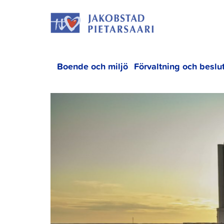
Hoppa
JAKOBS
till
innehållet
Boende och miljö
Förvaltning och beslu