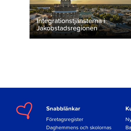
Integrationstjänsterna i
Jakobstadsregionen
Snabblänkar
K
Företagsregister
Ny
Daghemmens och skolornas
Ba