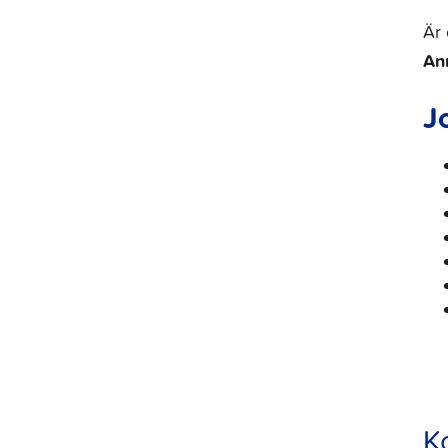
Är 
An
J
K