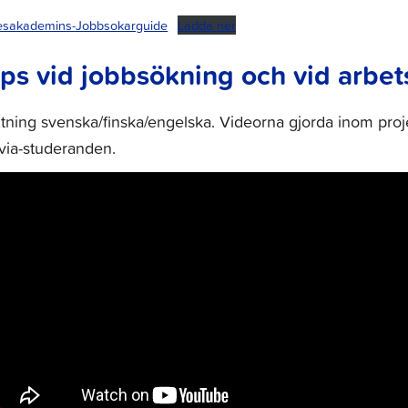
esakademins-Jobbsokarguide
Ladda ner
ips vid jobbsökning och vid arbet
tning svenska/finska/engelska. Videorna gjorda inom proj
via-studeranden.