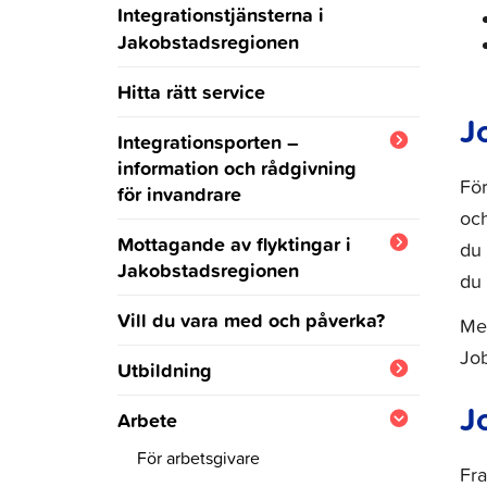
Integrationstjänsterna i
Jakobstadsregionen
Hitta rätt service
J
Integrationsporten –
information och rådgivning
För
för invandrare
och
Ukraina
Mottagande av flyktingar i
du 
Jakobstadsregionen
du 
Jakobstadsregionens
Vill du vara med och påverka?
Mer
integrationsprogram
Jo
Utbildning
J
Samhällsorientering och
Arbete
integrationsutbildning
För arbetsgivare
Fra