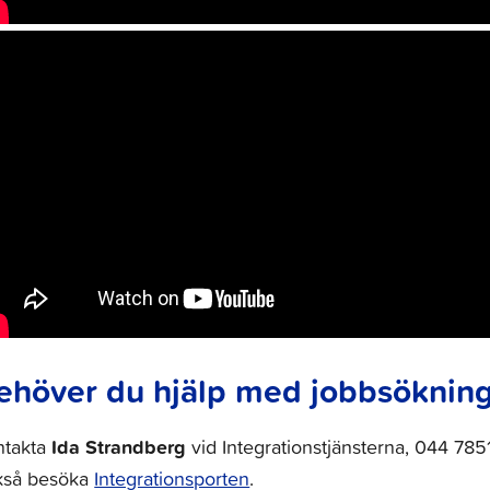
ehöver du hjälp med jobbsöknin
Ida Strandberg
ntakta
vid Integrationstjänsterna, 044 785
kså besöka
Integrationsporten
.