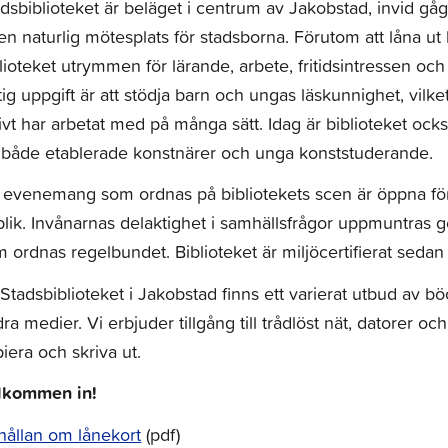
dsbiblioteket är beläget i centrum av Jakobstad, invid gåga
l en naturlig mötesplats för stadsborna. Förutom att låna 
lioteket utrymmen för lärande, arbete, fritidsintressen oc
tig uppgift är att stödja barn och ungas läskunnighet, vil
ivt har arbetat med på många sätt. Idag är biblioteket också
 både etablerade konstnärer och unga konststuderande.
evenemang som ordnas på bibliotekets scen är öppna för 
lik. Invånarnas delaktighet i samhällsfrågor uppmuntras 
 ordnas regelbundet. Biblioteket är miljöcertifierat sedan 
Stadsbiblioteket i Jakobstad finns ett varierat utbud av bö
ra medier. Vi erbjuder tillgång till trådlöst nät, datorer oc
iera och skriva ut.
lkommen in!
hållan om lånekort
(pdf)