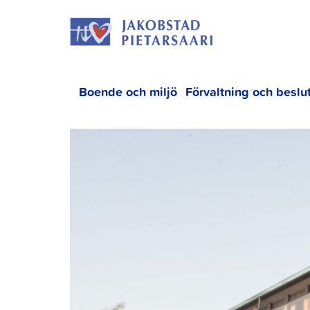
Hoppa
JAKOBS
till
innehållet
Boende och miljö
Förvaltning och beslu