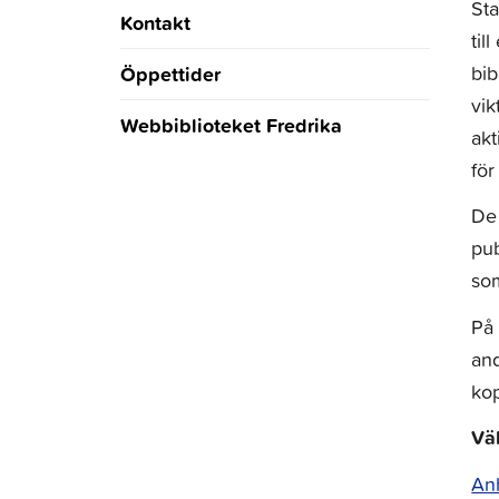
Sta
Kontakt
til
bib
Öppettider
vik
Webbiblioteket Fredrika
akt
för
De 
pub
som
På 
and
kop
Vä
An