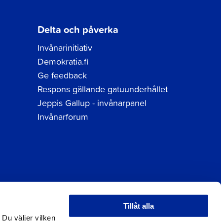
Delta och påverka
Invånarinitiativ
Demokratia.fi
Ge feedback
Respons gällande gatuunderhållet
Jeppis Gallup - invånarpanel
Invånarforum
Tillåt alla
tuppgifter
 Du väljer vilken