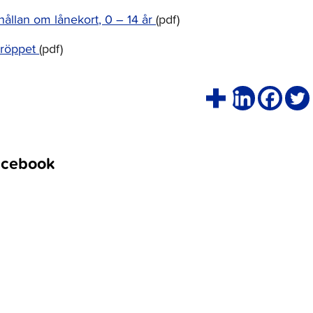
ållan om lånekort, 0 – 14 år
(pdf)
röppet
(pdf)
acebook