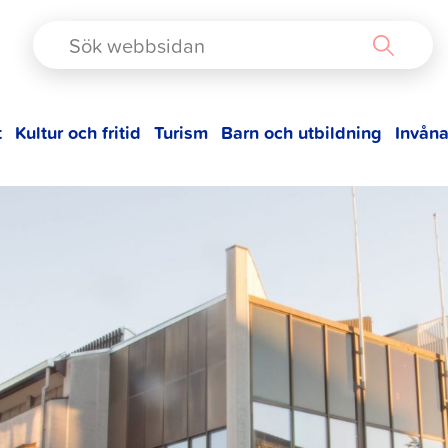
TAD
t
Kultur och fritid
Turism
Barn och utbildning
Invåna