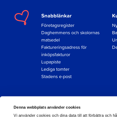
Snabblänkar
K
Företagsregister
Ny
Daghemmens och skolornas
Ba
matsedel
Un
Faktureringsadress för
De
inköpsfakturor
Lupapiste
Lediga tomter
Stadens e-post
Facebook
Instagram
LinkedIn
Denna webbplats använder cookies
Vi använder cookies och dina data till att förbättra och 