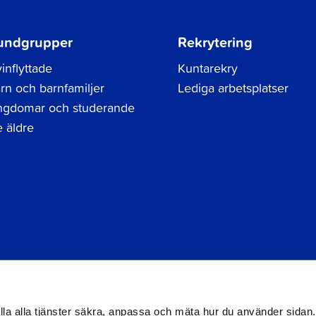
undgrupper
Rekrytering
inflyttade
Kuntarekry
rn och barnfamiljer
Lediga arbetsplatser
gdomar och studerande
 äldre
Tel.
06 786 3111
Dataskyddsbeskrivning
Kontak
registraturen@jakobstad.fi
Tillgänglighetsutlåtande
hålla alla tjänster säkra, anpassa och mäta hur du använder sidan.