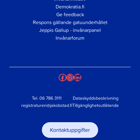
Demokratia.fi
Ge feedback
Respons gällande gatuunderhållet
Jeppis Gallup - invånarpanel
Invånarforum
Facebook
Instagram
LinkedIn
Tel.
06 786 3111
Dataskyddsbeskrivning
registraturen@jakobstad.fi
Tillgänglighetsutlåtande
Kontaktuppgifter