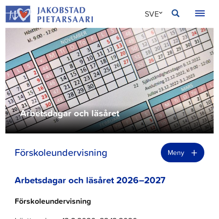
Hoppa
JAKOBSTAD
SVE
till
innehållet
FIN
ENG
Arbetsdagar och läsåret
+
Förskoleundervisning
Meny
Arbetsdagar och läsåret 2026
–
202
7
Förskoleundervisning