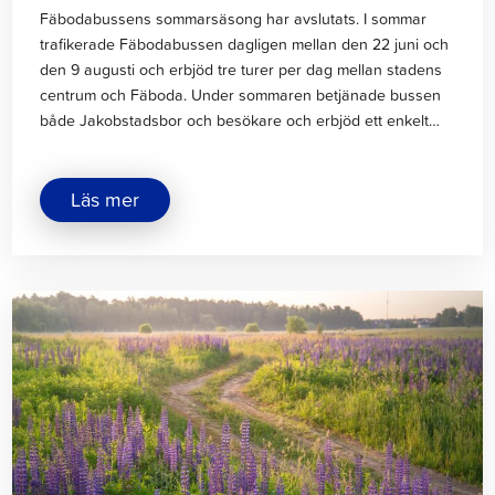
Fäbodabussens sommarsäsong har avslutats. I sommar
trafikerade Fäbodabussen dagligen mellan den 22 juni och
den 9 augusti och erbjöd tre turer per dag mellan stadens
centrum och Fäboda. Under sommaren betjänade bussen
både Jakobstadsbor och besökare och erbjöd ett enkelt…
om
Läs mer
"Tack
till
Fäbodabussens
passagerare"
Klicka
för
att
läsa
artikeln