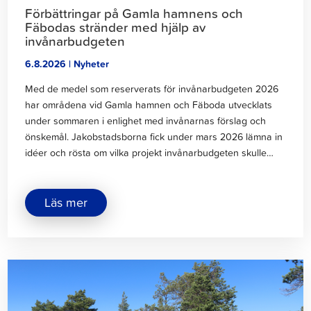
Förbättringar på Gamla hamnens och
Fäbodas stränder med hjälp av
invånarbudgeten
6.8.2026 | Nyheter
Med de medel som reserverats för invånarbudgeten 2026
har områdena vid Gamla hamnen och Fäboda utvecklats
under sommaren i enlighet med invånarnas förslag och
önskemål. Jakobstadsborna fick under mars 2026 lämna in
idéer och rösta om vilka projekt invånarbudgeten skulle…
om
Läs mer
"Förbättringar
på
Gamla
hamnens
och
Klicka
Fäbodas
för
stränder
att
med