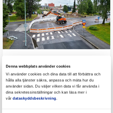
att
Jakobstad"
läsa
artikeln
Tillfälliga trafikarrangemang vid Sikören
samt i korsningen mellan Stationsvägen och
Denna webbplats använder cookies
Jakobsgatan
Vi använder cookies och dina data till att förbättra och
6.8.2026 | Nyheter
hålla alla tjänster säkra, anpassa och mäta hur du
använder sidan. Du väljer vilken data vi får använda i
Korsningen mellan Stationsvägen och Jakobsgatan är
dina sekretessinställningar och kan läsa mer i
avstängd för fordonstrafik 6–14.8 på grund av
vår
dataskyddsbeskrivning
.
byggnadsarbeten. Dessutom är Fabriksgatan på sträckan
mellan Smedjegatan och Stationsvägen avstängd för
fordonstrafik 11–12.8. Även underfarten är avstängd för