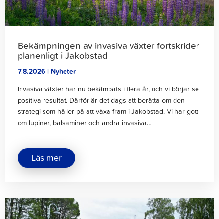
Bekämpningen av invasiva växter fortskrider
planenligt i Jakobstad
7.8.2026 | Nyheter
Invasiva växter har nu bekämpats i flera år, och vi börjar se
positiva resultat. Därför är det dags att berätta om den
strategi som håller på att växa fram i Jakobstad. Vi har gott
om lupiner, balsaminer och andra invasiva…
om
Läs mer
"Bekämpningen
av
invasiva
växter
fortskrider
Klicka
planenligt
för
i