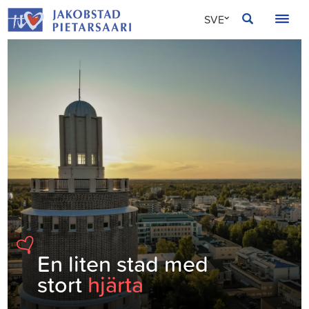
Hoppa
JAKOBSTAD
SVE
till
innehållet
FIN
ENG
En liten stad med
stort
hjärta