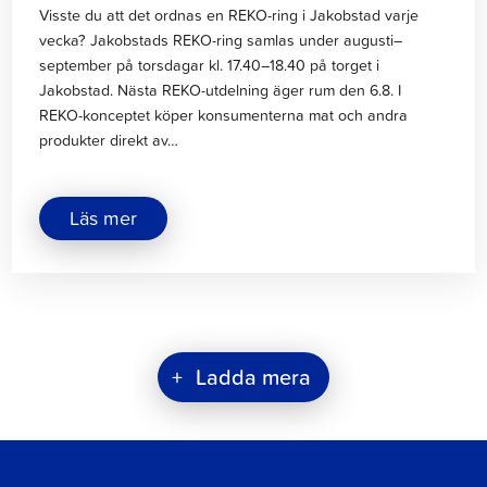
Visste du att det ordnas en REKO-ring i Jakobstad varje
vecka? Jakobstads REKO-ring samlas under augusti–
september på torsdagar kl. 17.40–18.40 på torget i
Jakobstad. Nästa REKO-utdelning äger rum den 6.8. I
REKO-konceptet köper konsumenterna mat och andra
produkter direkt av…
om
Läs mer
"REKO
–
Rejäl
konsumtion"
+
Ladda mera