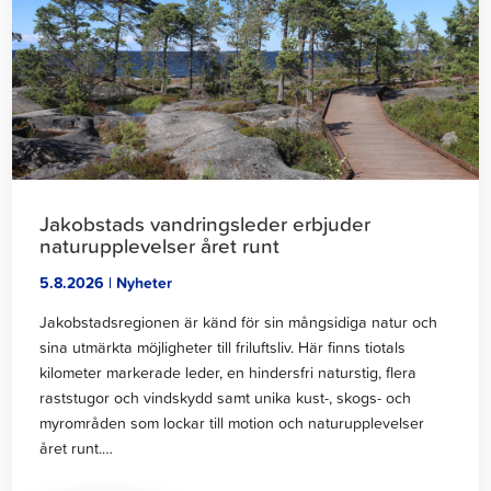
läsa
hjälp
av
artikeln
invånarbudgeten"
Jakobstads vandringsleder erbjuder
naturupplevelser året runt
5.8.2026 | Nyheter
Jakobstadsregionen är känd för sin mångsidiga natur och
sina utmärkta möjligheter till friluftsliv. Här finns tiotals
kilometer markerade leder, en hindersfri naturstig, flera
raststugor och vindskydd samt unika kust-, skogs- och
myrområden som lockar till motion och naturupplevelser
året runt.…