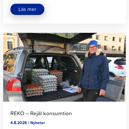
om
Läs mer
"Jakobstads
vandringsleder
erbjuder
naturupplevelser
året
Klicka
runt"
för
att
läsa
artikeln
REKO – Rejäl konsumtion
4.8.2026 | Nyheter