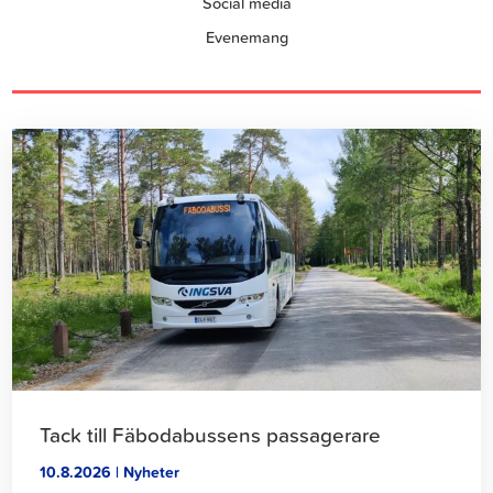
Social media
Evenemang
Klicka
för
att
läsa
artikeln
Tack till Fäbodabussens passagerare
10.8.2026 | Nyheter