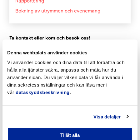
Rapportering
Bokning av utrymmen och evenemang
Ta kontakt eller kom och besök oss!
Campus Allegro, 2. våningen
Denna webbplats använder cookies
Köpmansgatan 10
Vi använder cookies och dina data till att förbättra och
68600 Jakobstad
hålla alla tjänster säkra, anpassa och mäta hur du
använder sidan. Du väljer vilken data vi får använda i
dina sekretessinställningar och kan läsa mer i
vår
dataskyddsbeskrivning
.
Visa detaljer
Tillåt alla
Du hittar oss i Campus Allegro på andra våningen i Aktians