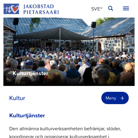
Hoppa
JAKOBSTAD
SVE
till
innehållet
FIN
ENG
Kulturtjänster
+
Kultur
Meny
Kulturtjänster
Den allmänna kulturverksamheten befrämjar, stöder,
koordinerar och organiserar kulturverksamhet i