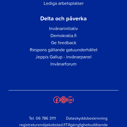
Lediga arbetsplatser
Delta och påverka
Invånarinitiativ
Demokratia.fi
Ge feedback
Respons gällande gatuunderhållet
Jeppis Gallup - invånarpanel
Invånarforum
Facebook
Instagram
LinkedIn
Tel.
06 786 3111
Dataskyddsbeskrivning
registraturen@jakobstad.fi
Tillgänglighetsutlåtande