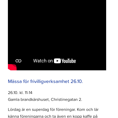
Mässa för frivilligverksamhet 26.10.
26.10. kl. 11-14
Gamla brandkärshuset, Christinegatan 2.
Lördag är en superdag för föreningar. Kom och lär
känna föreningarna och ta även en kopp kaffe på