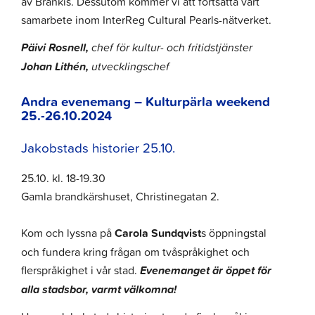
av Brankis. Dessutom kommer vi att fortsätta vårt
samarbete inom InterReg Cultural Pearls-nätverket.
Päivi Rosnell,
chef för kultur- och fritidstjänster
Johan Lithén,
utvecklingschef
Andra evenemang – Kulturpärla weekend
25.-26.10.2024
Jakobstads historier 25.10.
25.10. kl. 18-19.30
Gamla brandkärshuset, Christinegatan 2.
Kom och lyssna på
Carola Sundqvist
s öppningstal
och fundera kring frågan om tvåspråkighet och
flerspråkighet i vår stad.
Evenemanget är öppet för
alla stadsbor, varmt välkomna!