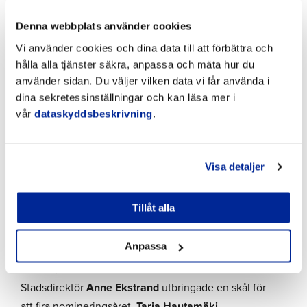
Denna webbplats använder cookies
Vi använder cookies och dina data till att förbättra och
hålla alla tjänster säkra, anpassa och mäta hur du
använder sidan. Du väljer vilken data vi får använda i
dina sekretessinställningar och kan läsa mer i
vår
dataskyddsbeskrivning
.
Första evenemang – Nominering 8.5.2024
Visa detaljer
Det första kulturpärla-evenemanget lanserades med
Tillåt alla
en festlig nomineringsceremoni för årets Kulturpärlä
den 8 maj kl. 18.00.
Antti Koivukangas
var värd för
Anpassa
evenemanget som öppnades av
Felix Schartner
Giertta
, BSR Cultural Pearls Coordinator.
Stadsdirektör
Anne Ekstrand
utbringade en skål för
att fira nomineringsåret.
Tarja Hautamäki
,