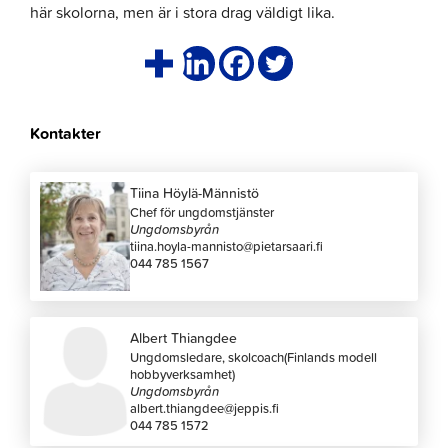
här skolorna, men är i stora drag väldigt lika.
Kontakter
Tiina Höylä-Männistö
Chef för ungdomstjänster
Ungdomsbyrån
tiina.hoyla-mannisto@pietarsaari.fi
044 785 1567
Albert Thiangdee
Ungdomsledare, skolcoach(Finlands modell
hobbyverksamhet)
Ungdomsbyrån
albert.thiangdee@jeppis.fi
044 785 1572