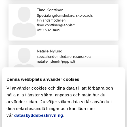
Timo Konttinen
Specialungdomsledare, skolcoach,
Finlandsmodellen
timo.konttinen@jeppis.fi
050 532 3409
Natalie Nylund
specialundomsledare, resursskola
natalie.nylund@jeppis.fi
Denna webbplats använder cookies
Vi använder cookies och dina data till att förbättra och
Julia Strömberg Sampert
hålla alla tjänster säkra, anpassa och mäta hur du
Specialungdomsledare, Fix-klass
använder sidan. Du väljer vilken data vi får använda i
Ungdomsbyrån
julia.stromberg-sampert@jeppis.fi
dina sekretessinställningar och kan läsa mer i
044 785 1207
vår
dataskyddsbeskrivning
.