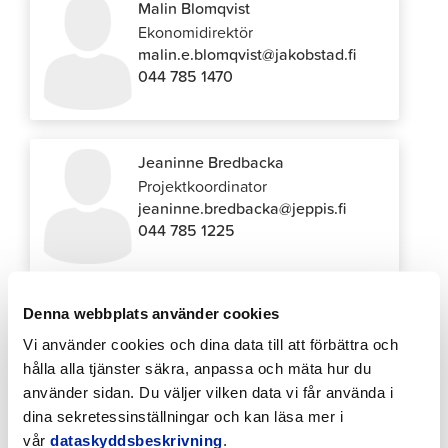
Malin Blomqvist
Ekonomidirektör
malin.e.blomqvist@jakobstad.fi
044 785 1470
Jeaninne Bredbacka
Projektkoordinator
jeaninne.bredbacka@jeppis.fi
044 785 1225
Denna webbplats använder cookies
Sofia Brännbacka
Skolsekreterare
Vi använder cookies och dina data till att förbättra och
sofia.brannbacka@edu.pietarsaari.fi
hålla alla tjänster säkra, anpassa och mäta hur du
044 785 1411
använder sidan. Du väljer vilken data vi får använda i
dina sekretessinställningar och kan läsa mer i
vår
dataskyddsbeskrivning
.