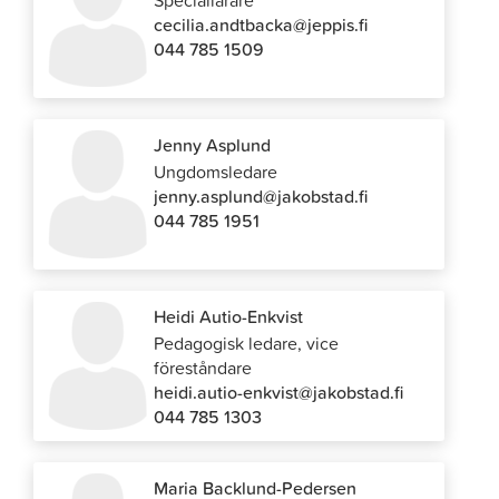
Speciallärare
cecilia.andtbacka@jeppis.fi
044 785 1509
Jenny Asplund
Ungdomsledare
jenny.asplund@jakobstad.fi
044 785 1951
Heidi Autio-Enkvist
Pedagogisk ledare, vice
föreståndare
heidi.autio-enkvist@jakobstad.fi
044 785 1303
Maria Backlund-Pedersen