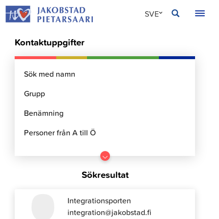
Hoppa
JAKOBSTAD
SVE
till
innehållet
FIN
Kontaktuppgifter
ENG
Gå
till
Sökresultat
resultater
Integrationsporten
integration@jakobstad.fi