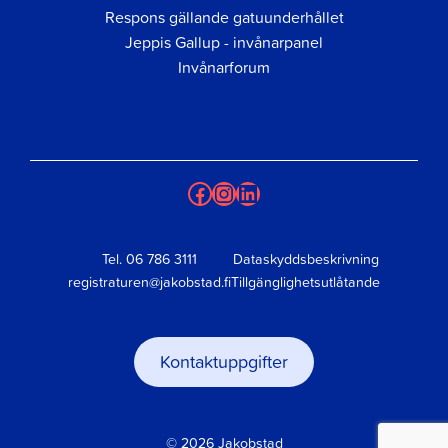
Respons gällande gatuunderhållet
Jeppis Gallup - invånarpanel
Invånarforum
Facebook
Instagram
LinkedIn
Tel.
06 786 3111
Dataskyddsbeskrivning
registraturen@jakobstad.fi
Tillgänglighetsutlåtande
Kontaktuppgifter
© 2026 Jakobstad