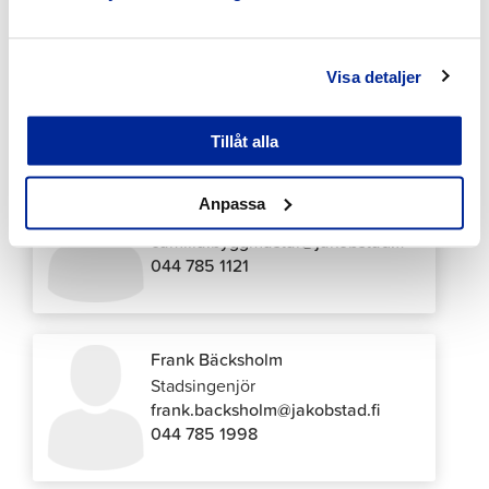
Magnus Brännbacka
Projektingenjör
magnus.brannbacka@jakobstad.fi
Visa detaljer
044 785 1203
Tillåt alla
Camilla Byggmästar
Anpassa
Parkeringskontrollant
camilla.byggmastar@jakobstad.fi
044 785 1121
Frank Bäcksholm
Stadsingenjör
frank.backsholm@jakobstad.fi
044 785 1998