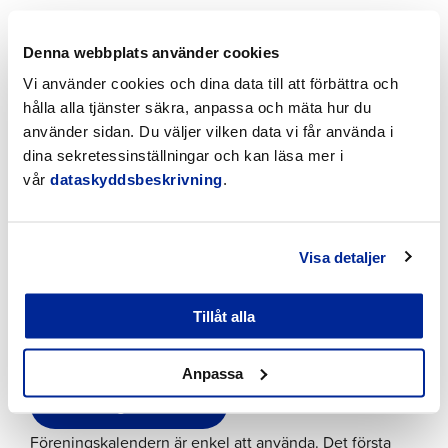
Ukrainan yhdistys Pietarsaaaressa ry
Denna webbplats använder cookies
Pedersöre Tingshusmuseum rf
Vi använder cookies och dina data till att förbättra och
Traditionsföreningen för veteraner från våra krig 1918-
hålla alla tjänster säkra, anpassa och mäta hur du
1945 rf
använder sidan. Du väljer vilken data vi får använda i
Rotaryklubb Pietarsaari-Mässkär
dina sekretessinställningar och kan läsa mer i
vår
dataskyddsbeskrivning
.
Föreningskalender
Staden Jakobstad har efter diskussioner med stadens
Visa detaljer
föreningar gjort
en föreningskalender
(där man
samtidigt kan be om talkohjälp) på svenska och
Tillåt alla
finska. Föreningskalendern finns också på stadens
webbplats under ”Kultur och fritid”.
Anpassa
Föreningskalender
Föreningskalendern är enkel att använda. Det första