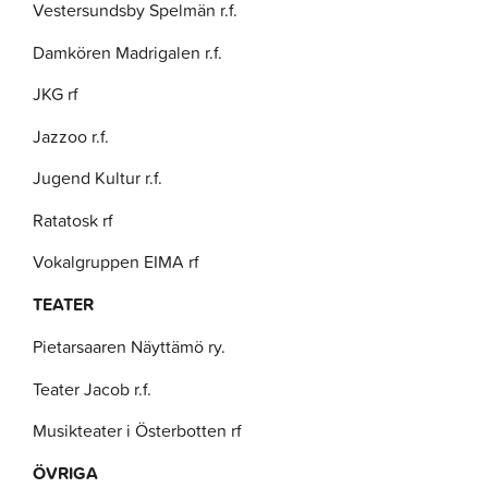
Vestersundsby Spelmän r.f.
Damkören Madrigalen r.f.
JKG rf
Jazzoo r.f.
Jugend Kultur r.f.
Ratatosk rf
Vokalgruppen EIMA rf
TEATER
Pietarsaaren Näyttämö ry.
Teater Jacob r.f.
Musikteater i Österbotten rf
ÖVRIGA