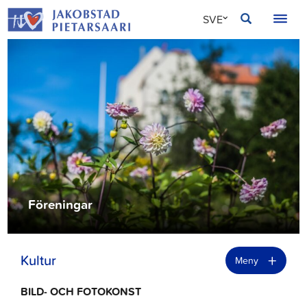
Hoppa
JAKOBSTAD
SVE
till
innehållet
FIN
ENG
Föreningar
+
Kultur
Meny
BILD- OCH FOTOKONST