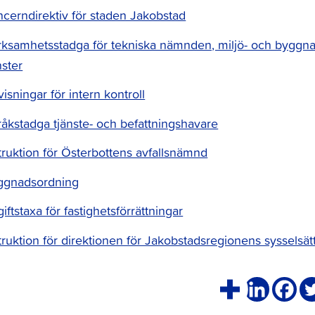
cerndirektiv för staden Jakobstad
rksamhetsstadga för tekniska nämnden, miljö- och byggn
nster
isningar för intern kontroll
åkstadga tjänste- och befattningshavare
truktion för Österbottens avfallsnämnd
ggnadsordning
iftstaxa för fastighetsförrättningar
truktion för direktionen för Jakobstadsregionens sysselsät