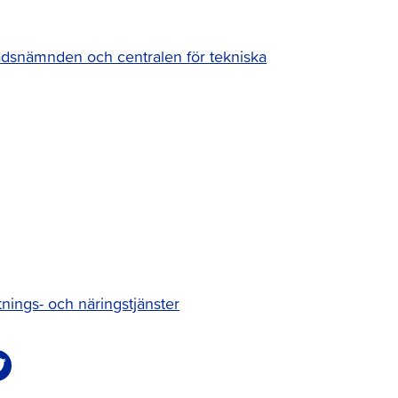
adsnämnden och centralen för tekniska
tnings- och näringstjänster