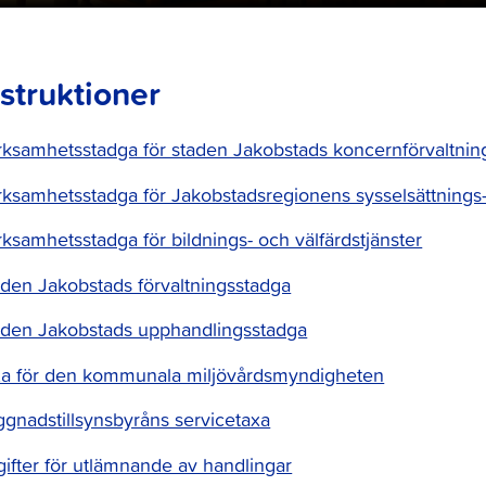
nstruktioner
ksamhetsstadga för staden Jakobstads koncernförvaltnin
ksamhetsstadga för Jakobstadsregionens sysselsättnings- 
ksamhetsstadga för bildnings- och välfärdstjänster
den Jakobstads förvaltningsstadga
aden Jakobstads upphandlingsstadga
xa för den kommunala miljövårdsmyndigheten
gnadstillsynsbyråns servicetaxa
ifter för utlämnande av handlingar