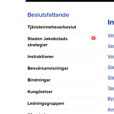
Beslutsfattande
I
Tjänsteinnehavarbeslut
Ver
Staden Jakobstads
strategier
Ver
Staden Jakobstads
Instruktioner
Ver
tvåspråkighetsprogram 2024-
2030
Sta
Besvärsanvisningar
Anvisning för sociala medier
St
Bindningar
Ta
Personalstrategi
Kungörelser
Byg
Jakobstadsregionens
Ledningsgruppen
klimatstrategi
Avg