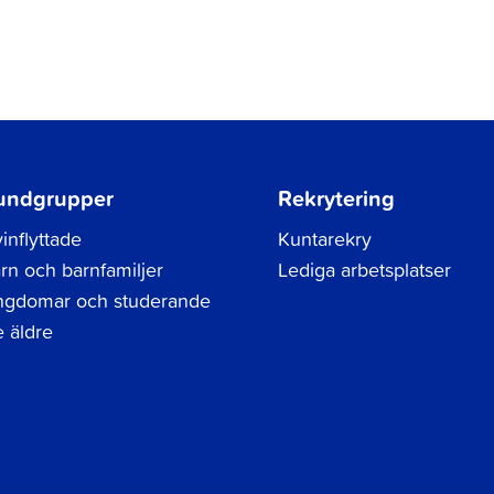
undgrupper
Rekrytering
inflyttade
Kuntarekry
rn och barnfamiljer
Lediga arbetsplatser
gdomar och studerande
 äldre