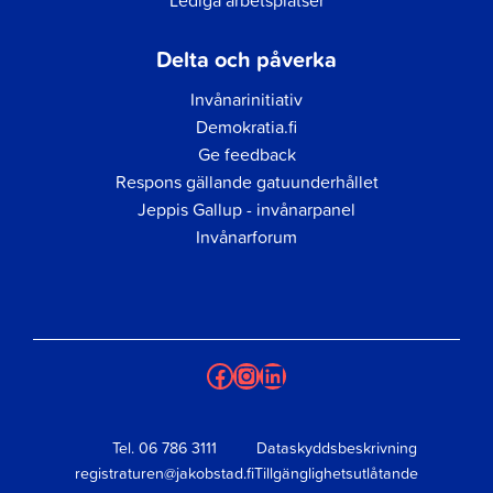
Lediga arbetsplatser
Delta och påverka
Invånarinitiativ
Demokratia.fi
Ge feedback
Respons gällande gatuunderhållet
Jeppis Gallup - invånarpanel
Invånarforum
Facebook
Instagram
LinkedIn
Tel.
06 786 3111
Dataskyddsbeskrivning
registraturen@jakobstad.fi
Tillgänglighetsutlåtande