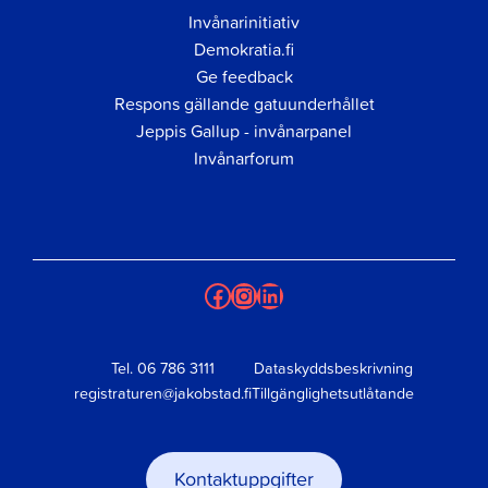
Invånarinitiativ
Demokratia.fi
Ge feedback
Respons gällande gatuunderhållet
Jeppis Gallup - invånarpanel
Invånarforum
Facebook
Instagram
LinkedIn
Tel.
06 786 3111
Dataskyddsbeskrivning
registraturen@jakobstad.fi
Tillgänglighetsutlåtande
Kontaktuppgifter