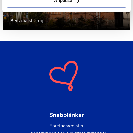
Anpassa
Personalstrategi
Snabblänkar
Företagsregister
Daghemmens och skolornas matsedel