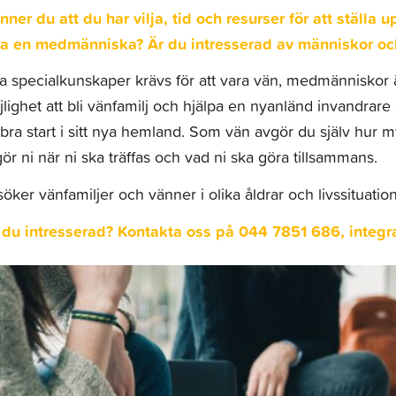
nner du att du har vilja, tid och resurser för att ställa
ra en medmänniska? Är du intresserad av människor och
a specialkunskaper krävs för att vara vän, medmänniskor ä
lighet att bli vänfamilj och hjälpa en nyanländ invandrare e
bra start i sitt nya hemland. Som vän avgör du själv hur 
ör ni när ni ska träffas och vad ni ska göra tillsammans.
söker vänfamiljer och vänner i olika åldrar och livssituatione
 du intresserad? Kontakta oss på 044 7851 686, integr