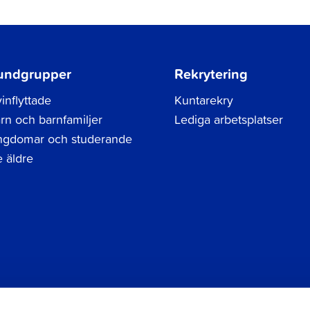
undgrupper
Rekrytering
inflyttade
Kuntarekry
rn och barnfamiljer
Lediga arbetsplatser
gdomar och studerande
 äldre