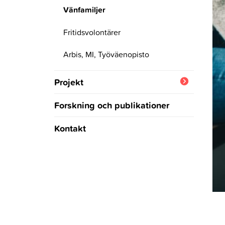
Vänfamiljer
Fritidsvolontärer
Arbis, MI, Työväenopisto
Projekt
Integration Works
Forskning och publikationer
Slutprodukter
Föreningsliv för alla
Kontakt
(materialbank)
Material för
småbarnspedagogiken på olika
språk