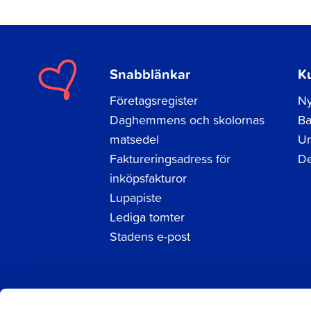
Snabblänkar
K
Företagsregister
Ny
Daghemmens och skolornas
Ba
matsedel
Un
Faktureringsadress för
De
inköpsfakturor
Lupapiste
Lediga tomter
Stadens e-post