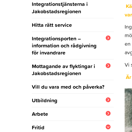
Integrationstjänsterna i
Kä
Jakobstadsregionen
va
Hitta rätt service
Ing
möj
Integrationsporten –
en 
information och rådgivning
för invandrare
avg
Ukraina
Vi 
Mottagande av flyktingar i
Jakobstadsregionen
Är
Jakobstadsregionens
Vill du vara med och påverka?
integrationsprogram
Utbildning
Samhällsorientering och
Arbete
integrationsutbildning
För arbetsgivare
Fritid