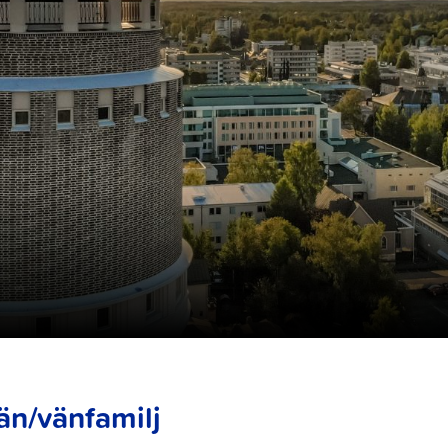
än/vänfamilj