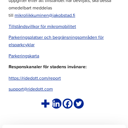
uppgifter efter att tillståndet har beviljats, ska dessa
omedelbart meddelas
till
mikroliikkuminen@jakobstad.fi
Tillståndsvillkor för mikromobilitet
Parkeringsplatser och begränsningsområden för
elsparkcyklar
Parkeringskarta
Responskanaler för stadens invånare:
https://ridedott.com/report
support@ridedott.com