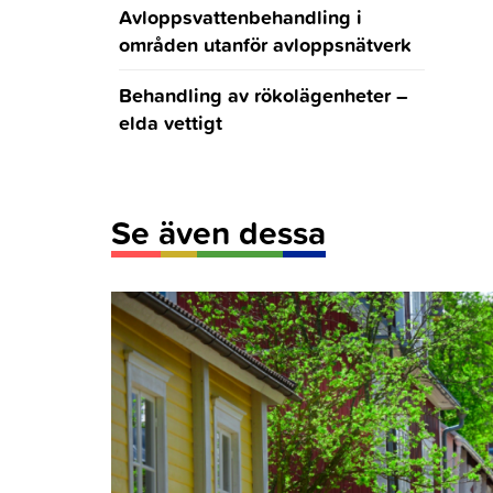
Avloppsvattenbehandling i
Projektrapporter
Stora Lysarholmen
områden utanför avloppsnätverk
Bekämpning av invasiva
Behandling av rökolägenheter –
växtarter
elda vettigt
Talko
Instruktioner för
bekämpning
Se även dessa
PIA-Projekt Invasiva Arter
2022-2024