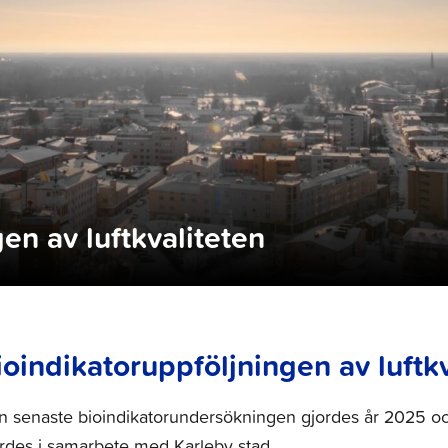
en av luftkvaliteten
ioindikatoruppföljningen av luftk
n senaste bioindikatorundersökningen gjordes år 2025 o
rdes i samarbete med Karleby stad.