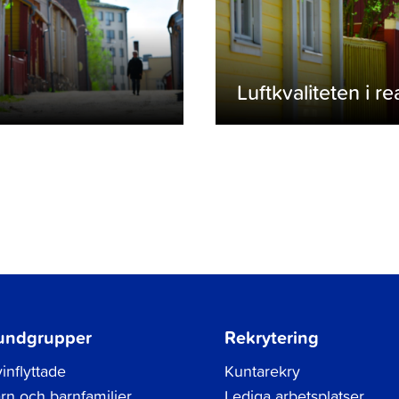
Luftkvaliteten i re
undgrupper
Rekrytering
inflyttade
Kuntarekry
rn och barnfamiljer
Lediga arbetsplatser