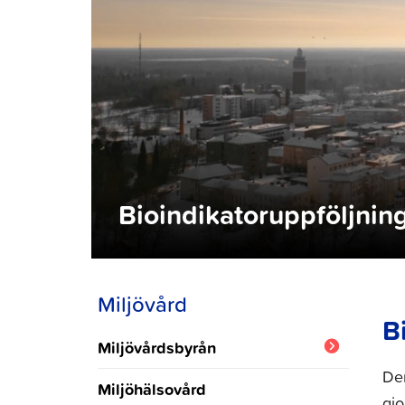
Bioindikatoruppföljning
Miljövård
B
Miljövårdsbyrån
De
Aktuellt
Miljöhälsovård
gjo