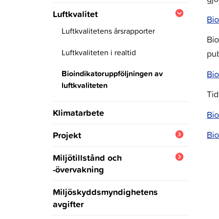
Luftkvalitet
Bio
Luftkvalitetens årsrapporter
Bio
Luftkvaliteten i realtid
pub
Bioindikatoruppföljningen av
Bio
luftkvaliteten
Tid
Klimatarbete
Bio
Projekt
Bio
Permo-, Lövbloms- och
Miljötillstånd och
Markusholmsfladan
-övervakning
Vårdbiotoper
Blanketter,
Miljöskyddsmyndighetens
tillståndsansökningar och
Nynäsbackens
avgifter
SOTKA-rastplatser
anmälningar
ängsområde