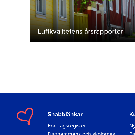
Luftkvalitetens årsrapporter
Snabblänkar
K
Företagsregister
Ny
Daghemmens och skolornas
Ba