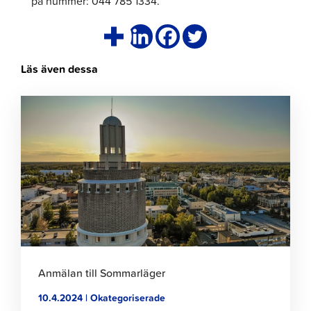
på nummer: 044 785 1334.
Läs även dessa
Klicka
för
att
läsa
artikeln
Anmälan till Sommarläger
10.4.2024 | Okategoriserade