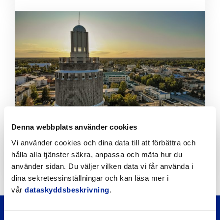
Klicka
för
att
läsa
artikeln
Denna webbplats använder cookies
Kaupungin koiraranta on avattu
Vi använder cookies och dina data till att förbättra och
18.8.2022 | Okategoriserade
hålla alla tjänster säkra, anpassa och mäta hur du
använder sidan. Du väljer vilken data vi får använda i
dina sekretessinställningar och kan läsa mer i
vår
dataskyddsbeskrivning
.