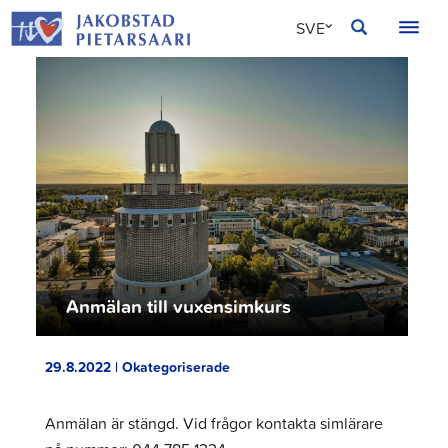
Hoppa
JAKOBSTAD
SVE
till
innehållet
FIN
ENG
Anmälan till vuxensimkurs
29.8.2022 | Okategoriserade
Anmälan är stängd. Vid frågor kontakta simlärare