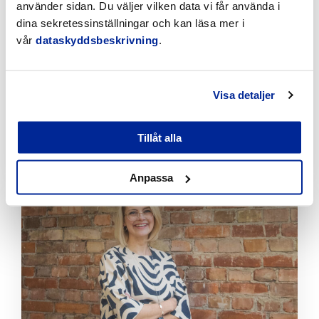
artikeln
använder sidan. Du väljer vilken data vi får använda i
dina sekretessinställningar och kan läsa mer i
vår
dataskyddsbeskrivning
.
Visa detaljer
Sök Sommarjobb på Visit Jakobstad!
Tillåt alla
1.2.2024 | Turism
Klicka
Anpassa
för
att
läsa
artikeln