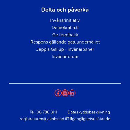
Delta och påverka
Invånarinitiativ
Demokratia.fi
Ge feedback
Respons gällande gatuunderhållet
Jeppis Gallup - invånarpanel
Invånarforum
Facebook
Instagram
LinkedIn
Tel.
06 786 3111
Dataskyddsbeskrivning
registraturen@jakobstad.fi
Tillgänglighetsutlåtande