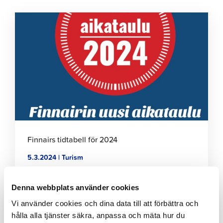
Klicka
för
att
läsa
artikeln
Finnairs tidtabell för 2024
5.3.2024 | Turism
Klicka
Denna webbplats använder cookies
för
Vi använder cookies och dina data till att förbättra och
att
läsa
hålla alla tjänster säkra, anpassa och mäta hur du