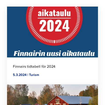
Klicka
för
att
läsa
artikeln
Finnairs tidtabell för 2024
5.3.2024 | Turism
Klicka
för
att
läsa