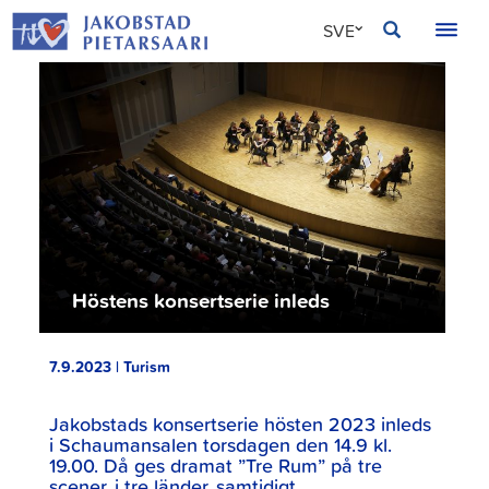
Hoppa
JAKOBSTAD
SVE
till
innehållet
FIN
ENG
Höstens konsertserie inleds
7.9.2023 | Turism
Jakobstads konsertserie hösten 2023 inleds
i Schaumansalen torsdagen den 14.9 kl.
19.00. Då ges dramat ”Tre Rum” på tre
scener, i tre länder, samtidigt.