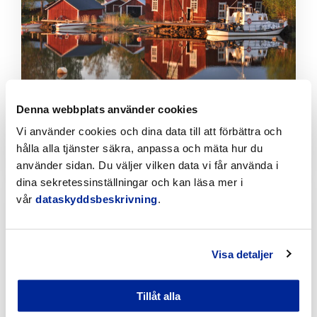
artikeln
Denna webbplats använder cookies
Sök Sommarjobb på Visit Jakobstad!
Vi använder cookies och dina data till att förbättra och
1.2.2024 | Turism
hålla alla tjänster säkra, anpassa och mäta hur du
använder sidan. Du väljer vilken data vi får använda i
Klicka
dina sekretessinställningar och kan läsa mer i
för
vår
dataskyddsbeskrivning
.
att
läsa
artikeln
Visa detaljer
Tillåt alla