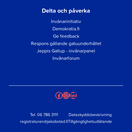
Delta och påverka
Invånarinitiativ
Demokratia.fi
Ge feedback
Respons gällande gatuunderhållet
Jeppis Gallup - invånarpanel
Invånarforum
Facebook
Instagram
LinkedIn
Tel.
06 786 3111
Dataskyddsbeskrivning
registraturen@jakobstad.fi
Tillgänglighetsutlåtande