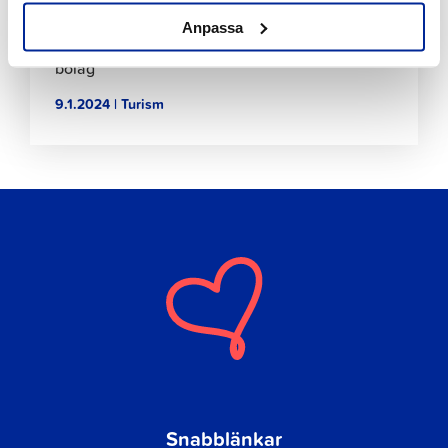
Anpassa
Visit Jakobstad har inlett sin verksamhet som
bolag
9.1.2024 | Turism
Snabblänkar