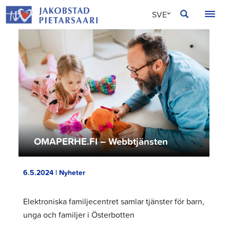
Hoppa
JAKOBSTAD
SVE
till
innehållet
FIN
ENG
OMAPERHE.FI – Webbtjänsten
6.5.2024 | Nyheter
Elektroniska familjecentret samlar tjänster för barn,
unga och familjer i Österbotten