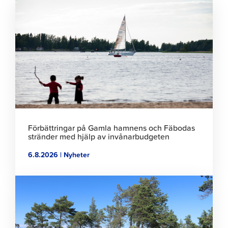
Klicka
för
att
läsa
artikeln
Förbättringar på Gamla hamnens och Fäbodas
stränder med hjälp av invånarbudgeten
6.8.2026 | Nyheter
Klicka
för
att
läsa
artikeln