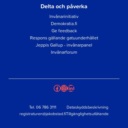
Delta och påverka
Invånarinitiativ
Demokratia.fi
Ge feedback
Respons gällande gatuunderhållet
Jeppis Gallup - invånarpanel
Invånarforum
Facebook
Instagram
LinkedIn
Tel.
06 786 3111
Dataskyddsbeskrivning
registraturen@jakobstad.fi
Tillgänglighetsutlåtande