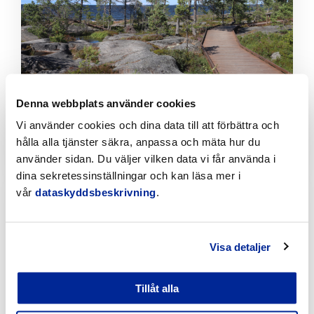
Denna webbplats använder cookies
Jakobstads vandringsleder erbjuder
naturupplevelser året runt
Vi använder cookies och dina data till att förbättra och
hålla alla tjänster säkra, anpassa och mäta hur du
5.8.2026 | Nyheter
använder sidan. Du väljer vilken data vi får använda i
dina sekretessinställningar och kan läsa mer i
Klicka
vår
dataskyddsbeskrivning
.
för
att
läsa
artikeln
Visa detaljer
Tillåt alla