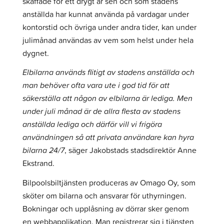
skaffade för ett drygt år sen och som stadens
anställda har kunnat använda på vardagar under
kontorstid och övriga under andra tider, kan under
julimånad användas av vem som helst under hela
dygnet.
Elbilarna används flitigt av stadens anställda och
man behöver ofta vara ute i god tid för att
säkerställa att någon av elbilarna är lediga.
Men
under juli månad är de allra flesta av stadens
anställda lediga och därför vill vi frigöra
användningen så att privata användare kan hyra
bilarna 24/7
, säger Jakobstads stadsdirektör Anne
Ekstrand.
Bilpoolsbiltjänsten produceras av Omago Oy, som
sköter om bilarna och ansvarar för uthyrningen.
Bokningar och upplåsning av dörrar sker genom
en webbapplikation. Man registrerar sig i tjänsten