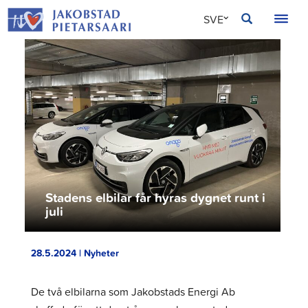
Hoppa
JAKOBSTAD
SVE
till
innehållet
FIN
ENG
Stadens elbilar får hyras dygnet runt i
juli
28.5.2024 | Nyheter
De två elbilarna som Jakobstads Energi Ab