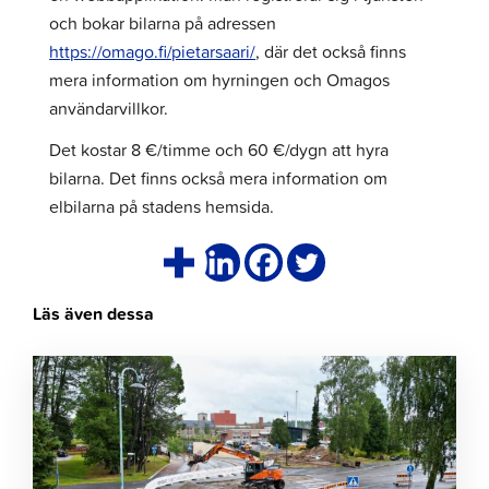
och bokar bilarna på adressen
https://omago.fi/pietarsaari/
, där det också finns
mera information om hyrningen och Omagos
användarvillkor.
Det kostar 8 €/timme och 60 €/dygn att hyra
bilarna. Det finns också mera information om
elbilarna på stadens hemsida.
Läs även dessa
Klicka
för
att
läsa
artikeln