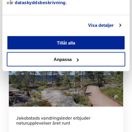
vår
dataskyddsbeskrivning
.
Förbättringar på Gamla hamnens och Fäbodas
stränder med hjälp av invånarbudgeten
Visa detaljer
6.8.2026 | Nyheter
Tillåt alla
Klicka
för
att
Anpassa
läsa
artikeln
Jakobstads vandringsleder erbjuder
naturupplevelser året runt