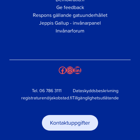
Ge feedback
Respons gällande gatuunderhållet
Jeppis Gallup - invånarpanel
Invånarforum
Facebook
Instagram
LinkedIn
Tel.
06 786 3111
Dataskyddsbeskrivning
registraturen@jakobstad.fi
Tillgänglighetsutlåtande
Kontaktuppgifter