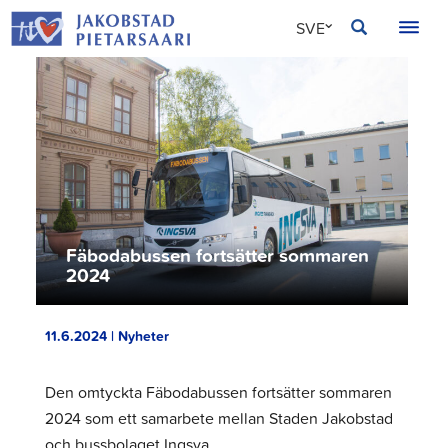
Hoppa
JAKOBSTAD
SVE
till
innehållet
FIN
ENG
Fäbodabussen fortsätter sommaren
2024
11.6.2024 | Nyheter
Den omtyckta Fäbodabussen fortsätter sommaren
2024 som ett samarbete mellan Staden Jakobstad
och bussbolaget Ingsva.