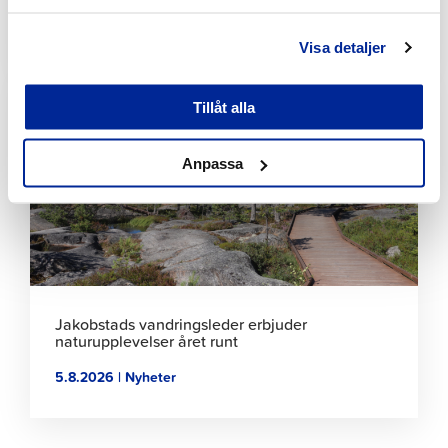
6.8.2026 | Nyheter
Visa detaljer
Klicka
för
Tillåt alla
att
läsa
Anpassa
artikeln
Jakobstads vandringsleder erbjuder
naturupplevelser året runt
5.8.2026 | Nyheter