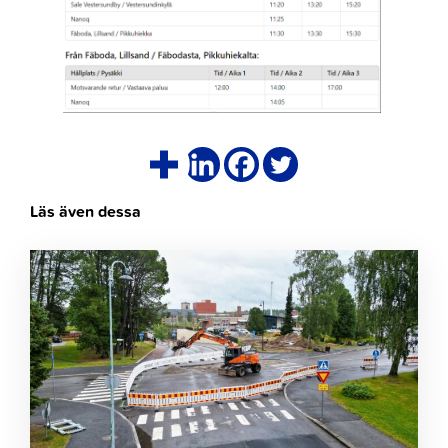
Läs även dessa
Klicka
för
att
läsa
artikeln