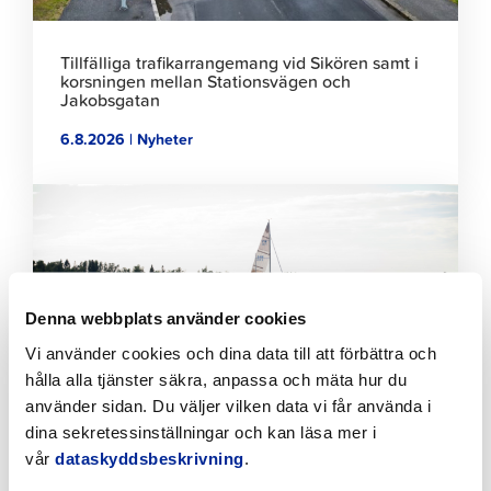
Tillfälliga trafikarrangemang vid Sikören samt i
korsningen mellan Stationsvägen och
Jakobsgatan
6.8.2026 | Nyheter
Klicka
för
att
läsa
artikeln
Denna webbplats använder cookies
Vi använder cookies och dina data till att förbättra och
hålla alla tjänster säkra, anpassa och mäta hur du
använder sidan. Du väljer vilken data vi får använda i
dina sekretessinställningar och kan läsa mer i
vår
dataskyddsbeskrivning
.
Förbättringar på Gamla hamnens och Fäbodas
stränder med hjälp av invånarbudgeten