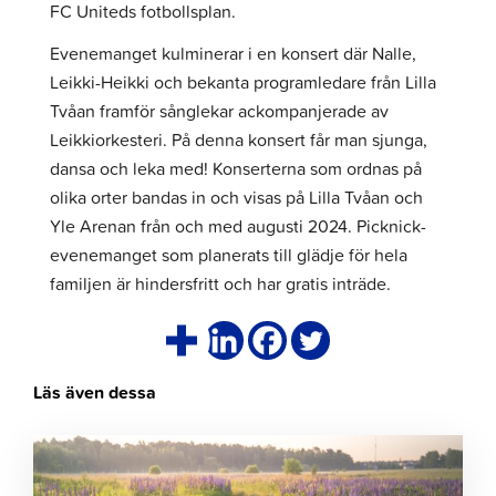
FC Uniteds fotbollsplan.
Evenemanget kulminerar i en konsert där Nalle,
Leikki-Heikki och bekanta programledare från Lilla
Tvåan framför sånglekar ackompanjerade av
Leikkiorkesteri. På denna konsert får man sjunga,
dansa och leka med! Konserterna som ordnas på
olika orter bandas in och visas på Lilla Tvåan och
Yle Arenan från och med augusti 2024. Picknick-
evenemanget som planerats till glädje för hela
familjen är hindersfritt och har gratis inträde.
Läs även dessa
Klicka
för
att