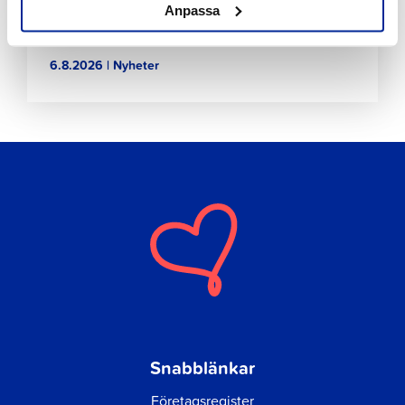
Anpassa
Förbättringar på Gamla hamnens och Fäbodas
stränder med hjälp av invånarbudgeten
6.8.2026 | Nyheter
Snabblänkar
Företagsregister