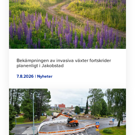
läsa
artikeln
Bekämpningen av invasiva växter fortskrider
planenligt i Jakobstad
7.8.2026 | Nyheter
Klicka
för
att
läsa
artikeln