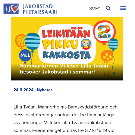
Hoppa
JAKOBSTAD
SVE
till
innehållet
FIN
ENG
Sommarturnén Vi leker Lilla Tvåan
besöker Jakobstad i sommar!
24.6.2024 | Nyheter
Lilla Tvåan, Mannerheims Barnskyddsförbund och
dess lokalföreningar ordnar det tre timmar långa
evenemanget Vi leker Lilla Tvåan i Jakobstad i
sommar. Evenemanget ordnas fre 5.7 kl 16-19 vid