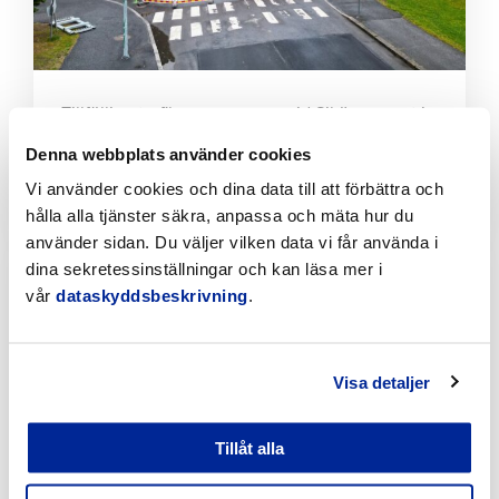
Tillfälliga trafikarrangemang vid Sikören samt i
korsningen mellan Stationsvägen och
Jakobsgatan
Denna webbplats använder cookies
Vi använder cookies och dina data till att förbättra och
6.8.2026 | Nyheter
hålla alla tjänster säkra, anpassa och mäta hur du
använder sidan. Du väljer vilken data vi får använda i
Klicka
dina sekretessinställningar och kan läsa mer i
för
att
vår
dataskyddsbeskrivning
.
läsa
artikeln
Visa detaljer
Tillåt alla