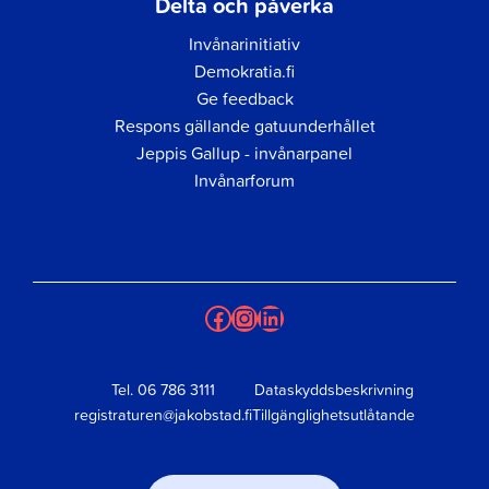
Delta och påverka
Invånarinitiativ
Demokratia.fi
Ge feedback
Respons gällande gatuunderhållet
Jeppis Gallup - invånarpanel
Invånarforum
Facebook
Instagram
LinkedIn
Tel.
06 786 3111
Dataskyddsbeskrivning
registraturen@jakobstad.fi
Tillgänglighetsutlåtande