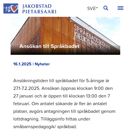
Hoppa
JAKOBSTAD
SVE
till
innehållet
FIN
ENG
Ansökan till Språkbadet
16.1.2025 | Nyheter
Ansökningstiden till språkbadet för 5-åringar är
27.1-7.2.2025. Ansökan öppnas klockan 9:00 den
27 januari och är öppen till klockan 13:00 den 7
februari. Om antalet sökande är fler än antalet
platser, avgörs antagningen till språkbadet genom
lottdragning. Tilläggsinfo hittas under
småbarnspedagogik/ språkbad.