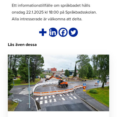
Ett informationstillfälle om språkbadet hålls
onsdag 22.1.2025 kl 18:00 på Språkbadsskolan.
Alla intresserade är välkomna att delta.
Läs även dessa
Klicka
för
att
läsa
artikeln