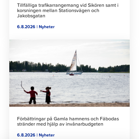
Tillfälliga trafikarrangemang vid Sikören samt i
korsningen mellan Stationsvägen och
Jakobsgatan
6.8.2026 | Nyheter
Klicka
för
att
läsa
artikeln
Förbättringar på Gamla hamnens och Fäbodas
stränder med hjälp av invånarbudgeten
6.8.2026 | Nyheter