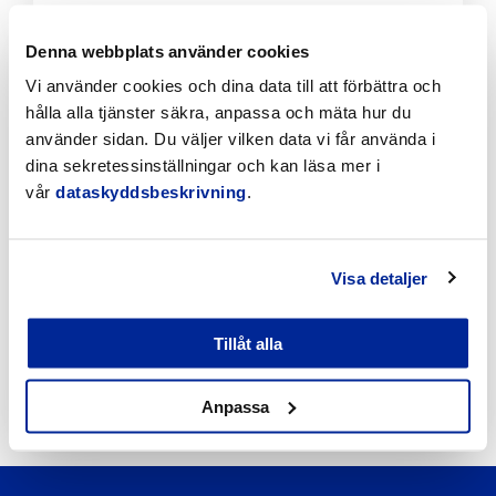
Klicka
Denna webbplats använder cookies
för
Vi använder cookies och dina data till att förbättra och
att
hålla alla tjänster säkra, anpassa och mäta hur du
läsa
artikeln
använder sidan. Du väljer vilken data vi får använda i
dina sekretessinställningar och kan läsa mer i
vår
dataskyddsbeskrivning
.
Visa detaljer
Jakobstads vandringsleder erbjuder
naturupplevelser året runt
Tillåt alla
5.8.2026 | Nyheter
Anpassa