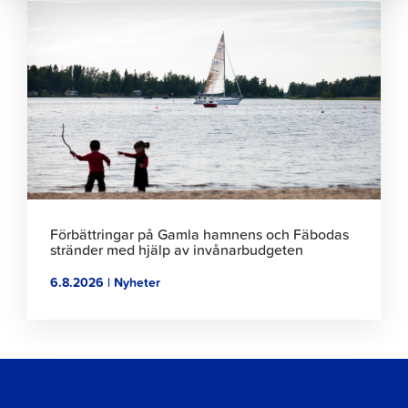
Klicka
för
att
läsa
artikeln
Förbättringar på Gamla hamnens och Fäbodas
stränder med hjälp av invånarbudgeten
6.8.2026 | Nyheter