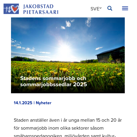
Hoppa
JAKOBSTAD
SVE
till
innehållet
FIN
ENG
Stadens sommarjobb och
sommarjobbssedlar 2025
14.1.2025 | Nyheter
Staden anställer även i år unga mellan 15 och 20 år
för sommarjobb inom olika sektorer såsom
småbarnspedagogiken, miljövården samt kultur-