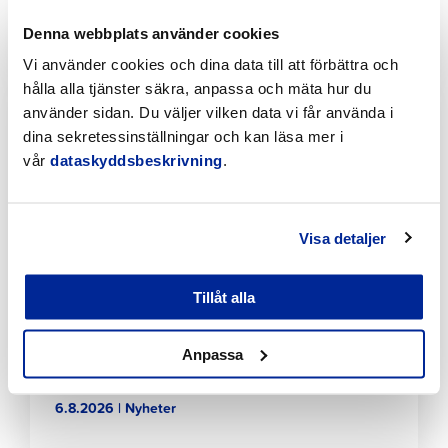
planenligt i Jakobstad
Denna webbplats använder cookies
7.8.2026 | Nyheter
Vi använder cookies och dina data till att förbättra och
hålla alla tjänster säkra, anpassa och mäta hur du
Klicka
använder sidan. Du väljer vilken data vi får använda i
för
att
dina sekretessinställningar och kan läsa mer i
läsa
vår
dataskyddsbeskrivning
.
artikeln
Visa detaljer
Tillåt alla
Tillfälliga trafikarrangemang vid Sikören samt i
korsningen mellan Stationsvägen och
Anpassa
Jakobsgatan
6.8.2026 | Nyheter