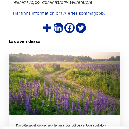
Wilma Fröjdö, administrativ sekreterare
Här finns information om Alertes sommarjobb.
Läs även dessa
Klicka
för
att
läsa
artikeln
Bekämpningen av invasiva växter fortskrider