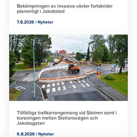
Bekämpningen av invasiva växter fortskrider
planenligt i Jakobstad
7.8.2026 | Nyheter
Klicka
för
att
läsa
artikeln
Tillfälliga trafikarrangemang vid Sikören samt i
korsningen mellan Stationsvägen och
Jakobsgatan
6.8.2026 | Nyheter