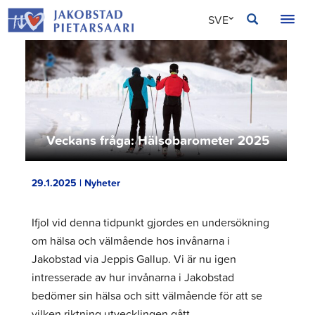
Hoppa
JAKOBSTAD
SVE
till
innehållet
FIN
ENG
Veckans fråga: Hälsobarometer 2025
29.1.2025 | Nyheter
Ifjol vid denna tidpunkt gjordes en undersökning
om hälsa och välmående hos invånarna i
Jakobstad via Jeppis Gallup. Vi är nu igen
intresserade av hur invånarna i Jakobstad
bedömer sin hälsa och sitt välmående för att se
vilken riktning utvecklingen gått.