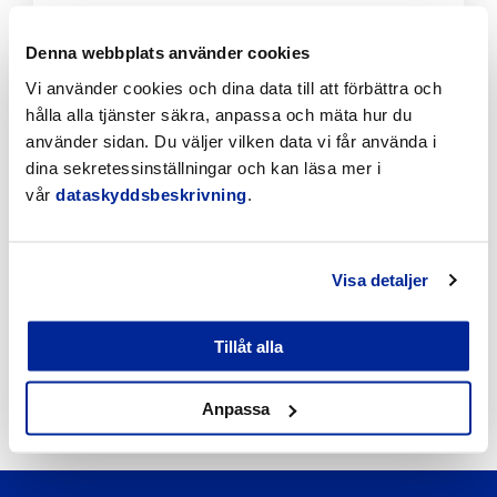
Klicka
Denna webbplats använder cookies
för
Vi använder cookies och dina data till att förbättra och
att
hålla alla tjänster säkra, anpassa och mäta hur du
läsa
artikeln
använder sidan. Du väljer vilken data vi får använda i
dina sekretessinställningar och kan läsa mer i
vår
dataskyddsbeskrivning
.
Visa detaljer
Förbättringar på Gamla hamnens och Fäbodas
stränder med hjälp av invånarbudgeten
Tillåt alla
6.8.2026 | Nyheter
Anpassa