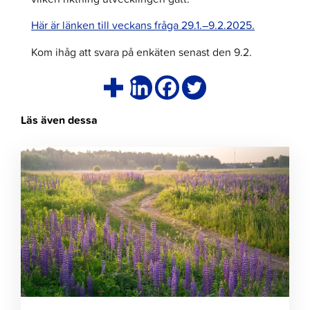
Här är länken till veckans fråga 29.1.–9.2.2025.
Kom ihåg att svara på enkäten senast den 9.2.
Läs även dessa
Klicka
för
att
läsa
artikeln