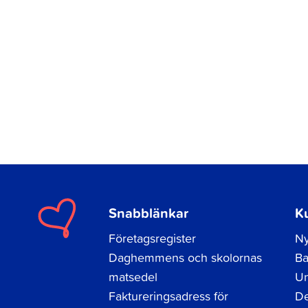
Snabblänkar
K
Företagsregister
Ny
Daghemmens och skolornas
Ba
matsedel
Un
Faktureringsadress för
De