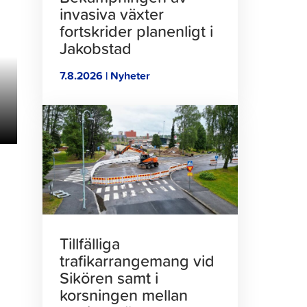
invasiva växter
fortskrider planenligt i
Jakobstad
7.8.2026 | Nyheter
Klicka
för
att
läsa
artikeln
Tillfälliga
trafikarrangemang vid
Sikören samt i
korsningen mellan