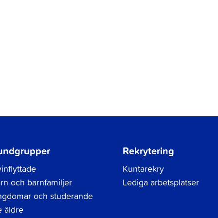
undgrupper
Rekrytering
inflyttade
Kuntarekry
rn och barnfamiljer
Lediga arbetsplatser
gdomar och studerande
 äldre