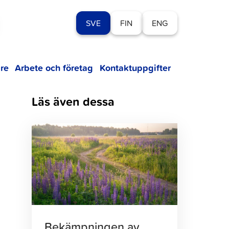
SVE
FIN
ENG
re
Arbete och företag
Kontaktuppgifter
Läs även dessa
Klicka
för
att
läsa
artikeln
Bekämpningen av