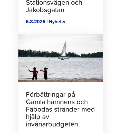
Stationsvägen och
Jakobsgatan
6.8.2026 | Nyheter
Klicka
för
att
läsa
artikeln
Förbättringar på
Gamla hamnens och
Fäbodas stränder med
hjälp av
invånarbudgeten