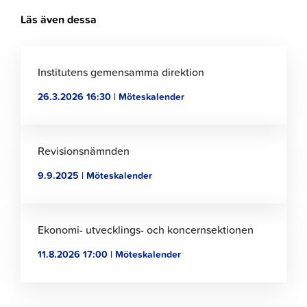
Läs även dessa
Klicka
för
Institutens gemensamma direktion
att
26.3.2026 16:30 | Möteskalender
läsa
artikeln
Klicka
för
Revisionsnämnden
att
9.9.2025 | Möteskalender
läsa
artikeln
Klicka
för
Ekonomi- utvecklings- och koncernsektionen
att
11.8.2026 17:00 | Möteskalender
läsa
artikeln