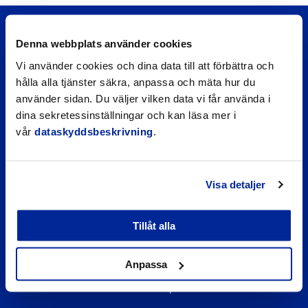
Denna webbplats använder cookies
Vi använder cookies och dina data till att förbättra och
hålla alla tjänster säkra, anpassa och mäta hur du
använder sidan. Du väljer vilken data vi får använda i
dina sekretessinställningar och kan läsa mer i
vår
dataskyddsbeskrivning
.
Snabblänkar
Visa detaljer
Företagsregister
Daghemmens och skolornas matsedel
Tillåt alla
Faktureringsadress för inköpsfakturor
Lupapiste
Anpassa
Lediga tomter
Stadens e-post