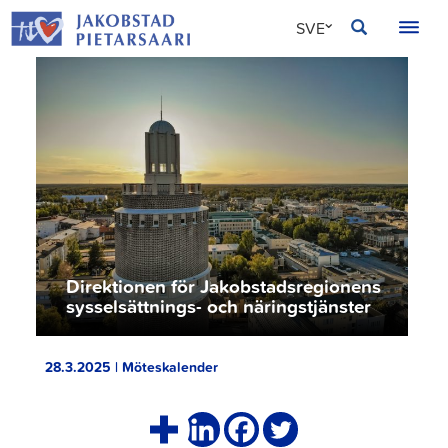
Hoppa
JAKOBSTAD
SVE
till
innehållet
FIN
ENG
Direktionen för Jakobstadsregionens
sysselsättnings- och näringstjänster
28.3.2025 | Möteskalender