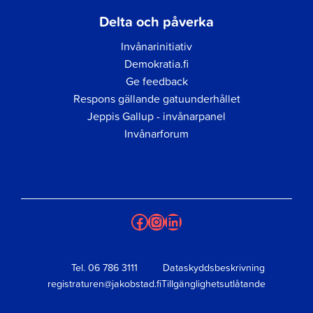
Delta och påverka
Invånarinitiativ
Demokratia.fi
Ge feedback
Respons gällande gatuunderhållet
Jeppis Gallup - invånarpanel
Invånarforum
Facebook
Instagram
LinkedIn
Tel.
06 786 3111
Dataskyddsbeskrivning
registraturen@jakobstad.fi
Tillgänglighetsutlåtande