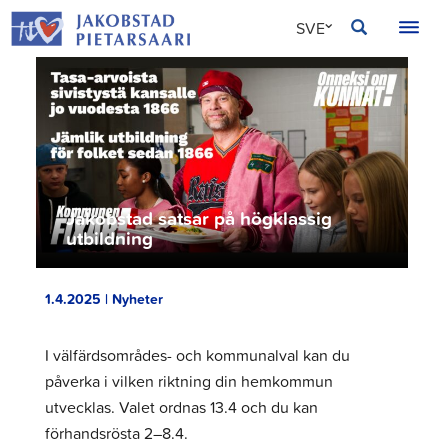
Hoppa
JAKOBSTAD
SVE
till
innehållet
FIN
ENG
Jakobstad satsar på högklassig
utbildning
1.4.2025 | Nyheter
I välfärdsområdes- och kommunalval kan du
påverka i vilken riktning din hemkommun
utvecklas. Valet ordnas 13.4 och du kan
förhandsrösta 2–8.4.