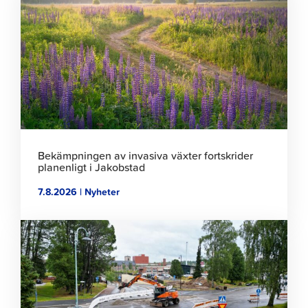
för
att
läsa
artikeln
Bekämpningen av invasiva växter fortskrider
planenligt i Jakobstad
7.8.2026 | Nyheter
Klicka
för
att
läsa
artikeln