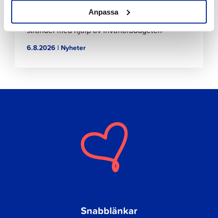
Anpassa
Förbättringar på Gamla hamnens och Fäbodas
stränder med hjälp av invånarbudgeten
6.8.2026 | Nyheter
Snabblänkar