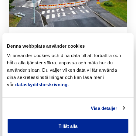
Tillfälliga trafikarrangemang vid Sikören samt i
korsningen mellan Stationsvägen och
Denna webbplats använder cookies
Jakobsgatan
Vi använder cookies och dina data till att förbättra och
6.8.2026 | Nyheter
hålla alla tjänster säkra, anpassa och mäta hur du
använder sidan. Du väljer vilken data vi får använda i
Klicka
dina sekretessinställningar och kan läsa mer i
för
vår
dataskyddsbeskrivning
.
att
läsa
artikeln
Visa detaljer
Tillåt alla