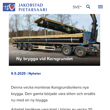
Hoppa
JAKOBSTAD
SVE
till
innehållet
FIN
ENG
Ny brygga vid Korsgrundet
9.5.2025 | Nyheter
Denna vecka monteras Korsgrundsvikens nya
brygga. Den gamla började vara sliten och ersätts
nu med en ny brygga.
Arbetet beräknas vara klart i början av vecka 20.