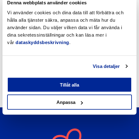
att
Denna webbplats använder cookies
läsa
Vi använder cookies och dina data till att förbättra och
artikeln
hålla alla tjänster säkra, anpassa och mäta hur du
använder sidan. Du väljer vilken data vi får använda i
dina sekretessinställningar och kan läsa mer i
vår
dataskyddsbeskrivning
.
Förbättringar på Gamla hamnens och Fäbodas
Visa detaljer
stränder med hjälp av invånarbudgeten
6.8.2026 | Nyheter
Tillåt alla
Anpassa