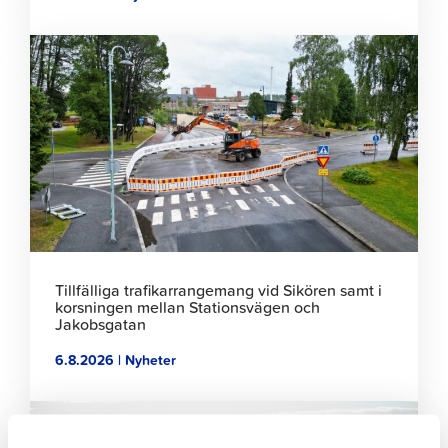
Klicka
för
att
läsa
artikeln
Tillfälliga trafikarrangemang vid Sikören samt i
korsningen mellan Stationsvägen och
Jakobsgatan
6.8.2026 | Nyheter
Klicka
för