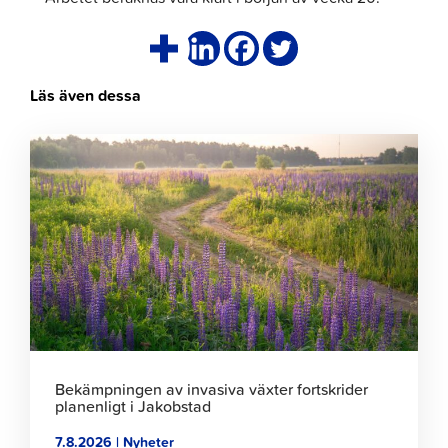
Läs även dessa
Klicka
för
att
läsa
artikeln
Bekämpningen av invasiva växter fortskrider
planenligt i Jakobstad
7.8.2026 | Nyheter