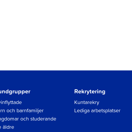
undgrupper
Rekrytering
inflyttade
Kuntarekry
rn och barnfamiljer
Lediga arbetsplatser
gdomar och studerande
 äldre