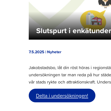
Slutspurt i enkätund
7.5.2025 | Nyheter
Jakobstadsbo, låt din röst höras i regions
undersökningen tar man reda på hur städer
vår stads rykte och attraktionskraft. Under
Delta i undersökningen!