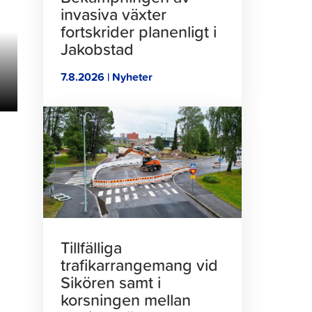
invasiva växter
fortskrider planenligt i
Jakobstad
7.8.2026 | Nyheter
Klicka
för
att
läsa
artikeln
Tillfälliga
trafikarrangemang vid
Sikören samt i
korsningen mellan