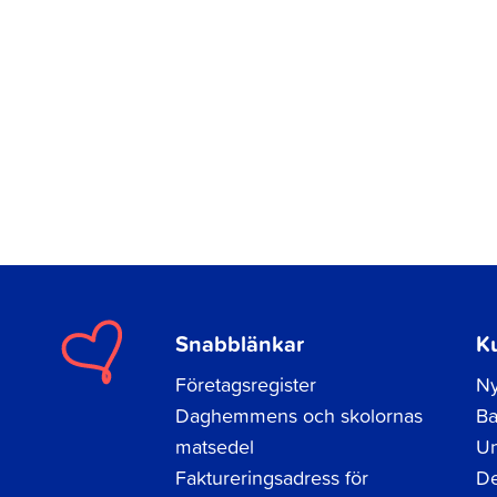
Snabblänkar
K
Företagsregister
Ny
Daghemmens och skolornas
Ba
matsedel
Un
Faktureringsadress för
De