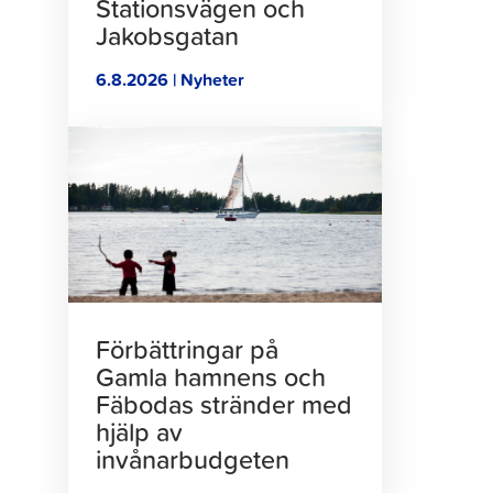
Stationsvägen och
Jakobsgatan
6.8.2026 | Nyheter
Klicka
för
att
läsa
artikeln
Förbättringar på
Gamla hamnens och
Fäbodas stränder med
hjälp av
invånarbudgeten