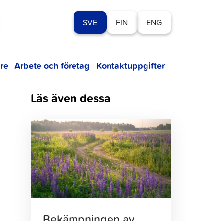
SVE
FIN
ENG
re
Arbete och företag
Kontaktuppgifter
Läs även dessa
Klicka
för
att
läsa
artikeln
Bekämpningen av