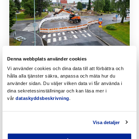
att
läsa
artikeln
Denna webbplats använder cookies
Tillfälliga trafikarrangemang vid Sikören samt i
korsningen mellan Stationsvägen och
Vi använder cookies och dina data till att förbättra och
Jakobsgatan
hålla alla tjänster säkra, anpassa och mäta hur du
använder sidan. Du väljer vilken data vi får använda i
6.8.2026 | Nyheter
dina sekretessinställningar och kan läsa mer i
vår
dataskyddsbeskrivning
.
Klicka
för
att
läsa
Visa detaljer
artikeln