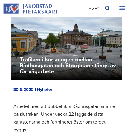
Hoppa
JAKOBSTAD
SVE
till
innehållet
FIN
ENG
Trafiken i korsningen mellan
Rådhusgatan och Storgatan stängs av
för vägarbete
30.5.2025 | Nyheter
Arbetet med att dubbelrikta Rådhusgatan är inne
på slutrakan. Under vecka 22 läggs de sista
kantstenarna och farthindret öster om torget
byggs.