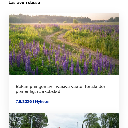
Läs även dessa
Klicka
för
att
läsa
artikeln
Bekämpningen av invasiva växter fortskrider
planenligt i Jakobstad
7.8.2026 | Nyheter
Klicka
för