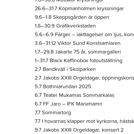
26.6–31.7 Köpmanholmen kryssningar
9.6–1.8 Skeppsgården är öppen
1.6–30.9 Grafikverkstaden
5.6–6.9 Färger – iakttagelser om ljus, kons
3.6–31.12 Viktor Sund Konstsamlaren
1.7–29.8 Jakarte 75 år, sommargalleri
1–31.7 Black Kaffinobox fotoutställning
2.7 Bandkväll i Skolparken
2.7 Jakobs XXIII Orgeldagar, öppningskons
5.7 Bothniarundan 2025
6.7 Teater Mukamas Sommarkalas
6.7 FF Jaro – IFK Mariehamn
7.7 Sommartorg
7.7 I hovarnas klapper mot kyrkorna, hästsk
9.7 Jakobs XXIII Orgeldagar, konsert 2