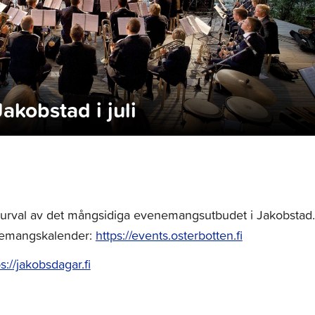
akobstad i juli
tt urval av det mångsidiga evenemangsutbudet i Jakobstad.
nemangskalender:
https://events.osterbotten.fi
s://jakobsdagar.fi