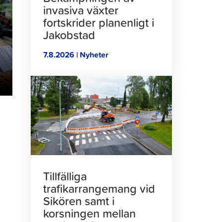
invasiva växter
fortskrider planenligt i
Jakobstad
7.8.2026 | Nyheter
Klicka
för
att
läsa
artikeln
Tillfälliga
trafikarrangemang vid
Sikören samt i
korsningen mellan