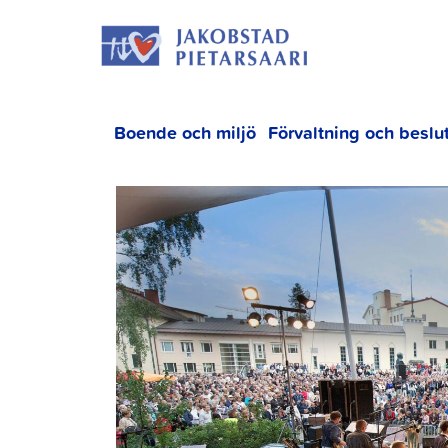
Hoppa
JAKOBS
till
innehållet
Boende och miljö
Förvaltning och beslu