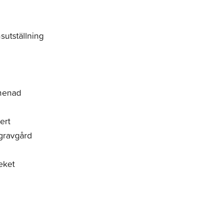
utställning
omenad
ert
gravgård
eket