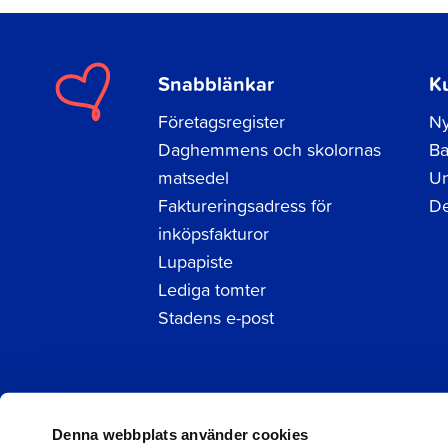
Snabblänkar
K
Företagsregister
Ny
Daghemmens och skolornas
Ba
matsedel
Un
Faktureringsadress för
De
inköpsfakturor
Lupapiste
Lediga tomter
Stadens e-post
Facebook
Instagram
LinkedIn
Denna webbplats använder cookies