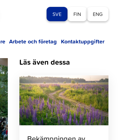
SVE
FIN
ENG
re
Arbete och företag
Kontaktuppgifter
Läs även dessa
Klicka
för
att
läsa
artikeln
Bekämpningen av