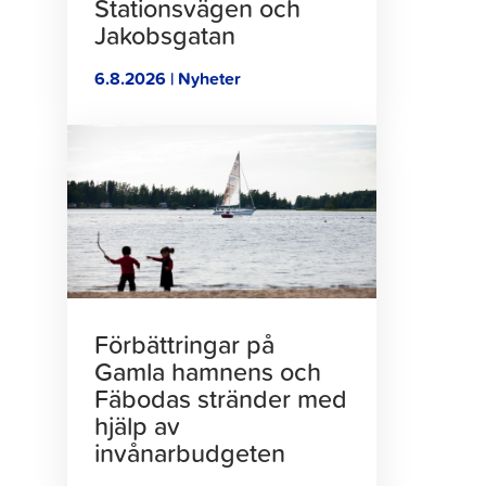
Stationsvägen och
Jakobsgatan
6.8.2026 | Nyheter
Klicka
för
att
läsa
artikeln
Förbättringar på
Gamla hamnens och
Fäbodas stränder med
hjälp av
invånarbudgeten