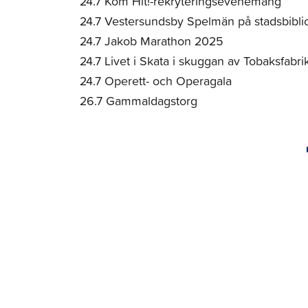
24.7 Kom Hit!-rekryteringsevenemang
24.7 Vestersundsby Spelmän på stadsbibli
24.7 Jakob Marathon 2025
24.7 Livet i Skata i skuggan av Tobaksfabri
24.7 Operett- och Operagala
26.7 Gammaldagstorg