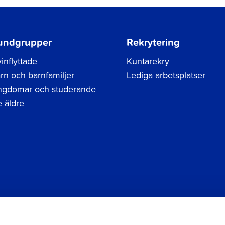
undgrupper
Rekrytering
inflyttade
Kuntarekry
rn och barnfamiljer
Lediga arbetsplatser
gdomar och studerande
 äldre
Tel.
06 786 3111
Dataskyddsbeskrivning