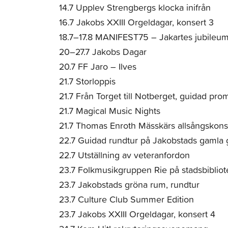
14.7 Upplev Strengbergs klocka inifrån
16.7 Jakobs XXIII Orgeldagar, konsert 3
18.7–17.8 MANIFEST75 – Jakartes jubileums
20–27.7 Jakobs Dagar
20.7 FF Jaro – Ilves
21.7 Storloppis
21.7 Från Torget till Notberget, guidad pr
21.7 Magical Music Nights
21.7 Thomas Enroth Mässkärs allsångskons
22.7 Guidad rundtur på Jakobstads gamla 
22.7 Utställning av veteranfordon
23.7 Folkmusikgruppen Rie på stadsbibliot
23.7 Jakobstads gröna rum, rundtur
23.7 Culture Club Summer Edition
23.7 Jakobs XXIII Orgeldagar, konsert 4