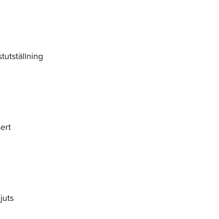
tutställning
ert
juts