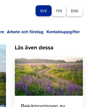
SVE
FIN
ENG
re
Arbete och företag
Kontaktuppgifter
Läs även dessa
Klicka
för
att
läsa
artikeln
Bekämpningen av