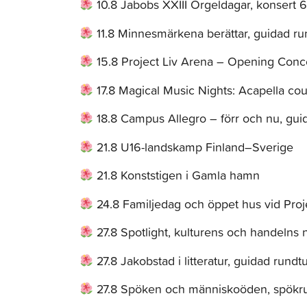
10.8 Jabobs XXIII Orgeldagar, konsert 
11.8 Minnesmärkena berättar, guidad ru
15.8 Project Liv Arena – Opening Conce
17.8 Magical Music Nights: Acapella co
18.8 Campus Allegro – förr och nu, gui
21.8 U16-landskamp Finland–Sverige
21.8 Konststigen i Gamla hamn
24.8 Familjedag och öppet hus vid Proj
27.8 Spotlight, kulturens och handelns n
27.8 Jakobstad i litteratur, guidad rundt
27.8 Spöken och människoöden, spökr