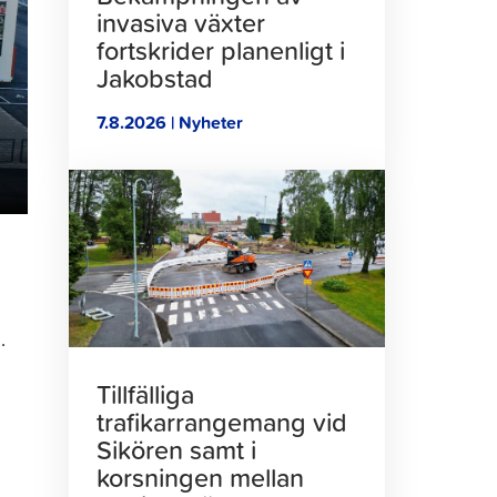
invasiva växter
fortskrider planenligt i
Jakobstad
7.8.2026 | Nyheter
Klicka
för
att
läsa
artikeln
.
Tillfälliga
trafikarrangemang vid
Sikören samt i
korsningen mellan