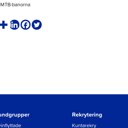
a MTB-banorna
undgrupper
Rekrytering
inflyttade
Kuntarekry