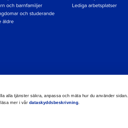
rn och barnfamiljer
Lediga arbetsplatser
gdomar och studerande
 äldre
Tel.
06 786 3111
Dataskyddsbeskrivning
Kontak
registraturen@jakobstad.fi
Tillgänglighetsutlåtande
hålla alla tjänster säkra, anpassa och mäta hur du använder sidan.
 läsa mer i vår
dataskyddsbeskrivning
.