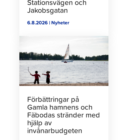
Stationsvägen och
Jakobsgatan
6.8.2026 | Nyheter
Klicka
för
att
läsa
artikeln
Förbättringar på
Gamla hamnens och
Fäbodas stränder med
hjälp av
invånarbudgeten