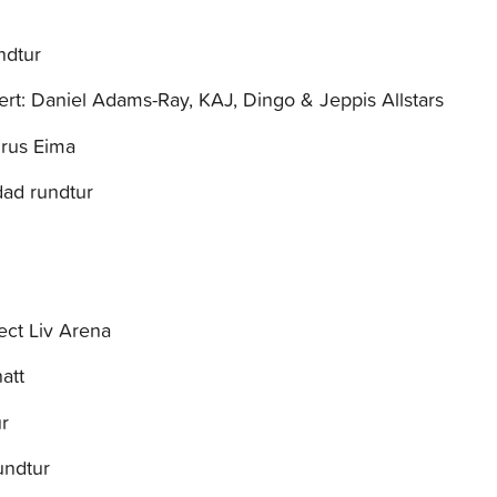
6
ndtur
rt: Daniel Adams-Ray, KAJ, Dingo & Jeppis Allstars
urus Eima
dad rundtur
ect Liv Arena
att
ur
undtur