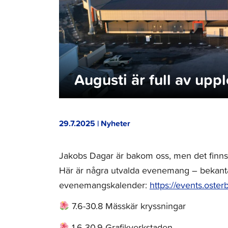
Augusti är full av upp
29.7.2025 | Nyheter
Jakobs Dagar är bakom oss, men det finns 
Här är några utvalda evenemang – bekanta
evenemangskalender:
https://events.osterb
7.6-30.8 Mässkär kryssningar
1.6-30.9 Grafikverkstaden