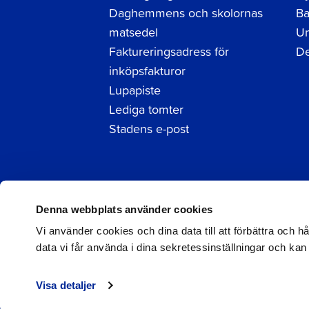
Daghemmens och skolornas
Ba
matsedel
Un
Faktureringsadress för
De
inköpsfakturor
Lupapiste
Lediga tomter
Stadens e-post
Facebook
Instagram
LinkedIn
Denna webbplats använder cookies
Vi använder cookies och dina data till att förbättra och 
data vi får använda i dina sekretessinställningar och kan
© 2026 Jakobstad
Visa detaljer